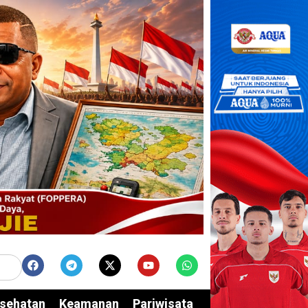
sehatan
Keamanan
Pariwisata
Edukasi
Opini