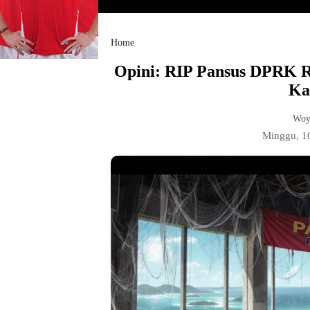
Home
‎Opini: RIP Pansus DPRK 
Ka
Woy
Minggu, 1