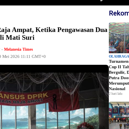
Rekom
Raja Ampat, Ketika Pengawasan Dua
li Mati Suri
 -
Melanesia Times
0 Mei 2026 11:11 GMT+0
OLAHRAG
Turnamen
Cup II Ta
Bergulir,
Putra Doo
Merumput 
Nasional
2 hari lalu