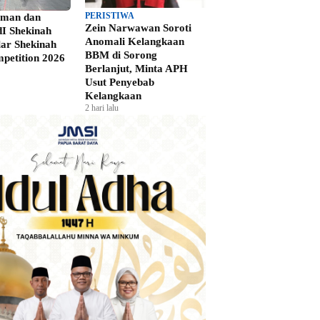
PERISTIWA
Iman dan
Zein Narwawan Soroti
I Shekinah
Anomali Kelangkaan
lar Shekinah
BBM di Sorong
petition 2026
Berlanjut, Minta APH
Usut Penyebab
Kelangkaan
2 hari lalu