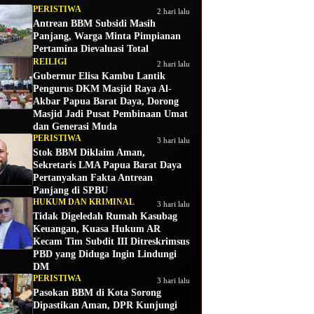
PERISTIWA
2 hari lalu
Antrean BBM Subsidi Masih
Panjang, Warga Minta Pimpianan
Pertamina Dievaluasi Total
REILIGI
2 hari lalu
Gubernur Elisa Kambu Lantik
Pengurus DKM Masjid Raya Al-
Akbar Papua Barat Daya, Dorong
Masjid Jadi Pusat Pembinaan Umat
dan Generasi Muda
PERISTIWA
3 hari lalu
Stok BBM Diklaim Aman,
Sekretaris LMA Papua Barat Daya
Pertanyakan Fakta Antrean
Panjang di SPBU
HUKUM DAN KRIMINAL
3 hari lalu
Tidak Digeledah Rumah Kasubag
Keuangan, Kuasa Hukum AR
Kecam Tim Subdit III Ditreskrimsus
PBD yang Diduga Ingin Lindungi
DM
PERISTIWA
3 hari lalu
Pasokan BBM di Kota Sorong
Dipastikan Aman, DPR Kunjungi