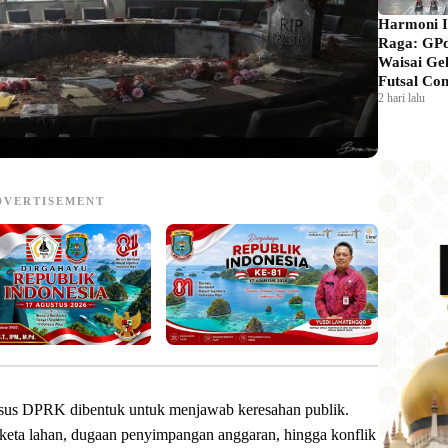
Harmoni 
Raga: GPd
Waisai Ge
Futsal Com
2 hari lalu
DVERTISEMENT
sus DPRK dibentuk untuk menjawab keresahan publik.
ngketa lahan, dugaan penyimpangan anggaran, hingga konflik