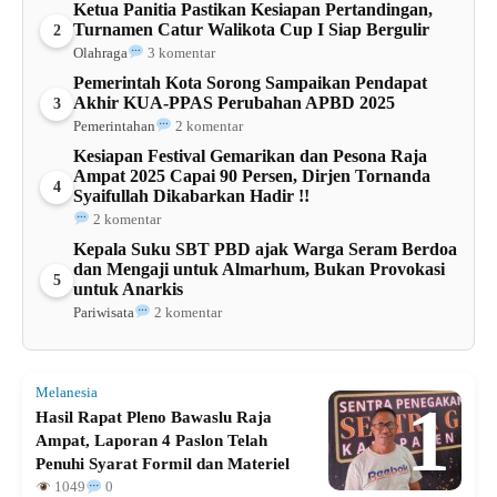
Ketua Panitia Pastikan Kesiapan Pertandingan,
Turnamen Catur Walikota Cup I Siap Bergulir
2
Olahraga
3 komentar
Pemerintah Kota Sorong Sampaikan Pendapat
Akhir KUA-PPAS Perubahan APBD 2025
3
Pemerintahan
2 komentar
Kesiapan Festival Gemarikan dan Pesona Raja
Ampat 2025 Capai 90 Persen, Dirjen Tornanda
4
Syaifullah Dikabarkan Hadir !!
2 komentar
Kepala Suku SBT PBD ajak Warga Seram Berdoa
dan Mengaji untuk Almarhum, Bukan Provokasi
5
untuk Anarkis
Pariwisata
2 komentar
Melanesia
1
Hasil Rapat Pleno Bawaslu Raja
Ampat, Laporan 4 Paslon Telah
Penuhi Syarat Formil dan Materiel
1049
0