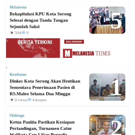
Melanesia
5
Rekapitulasi KPU Kota Sorong
Selesai dengan Tanda Tangan
Sejumlah Saksi
504
0
.
Kesehatan
1
Dinkes Kota Sorong Akan Hentikan
Sementara Penerimaan Pasien di
RS.Maleo Selama Dua Minggu
0 views
4 komen
Olahraga
2
Ketua Panitia Pastikan Kesiapan
Pertandingan, Turnamen Catur
Walikota Cup I Siap Bergulir