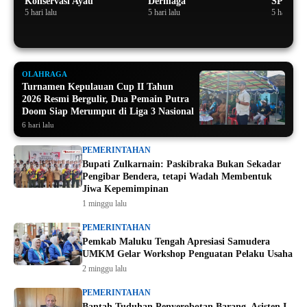
Konservasi Ayau
Dermaga
SPBU
5 hari lalu
5 hari lalu
5 hari lalu
OLAHRAGA
Turnamen Kepulauan Cup II Tahun
2026 Resmi Bergulir, Dua Pemain Putra
Doom Siap Merumput di Liga 3 Nasional
6 hari lalu
PEMERINTAHAN
Bupati Zulkarnain: Paskibraka Bukan Sekadar
Pengibar Bendera, tetapi Wadah Membentuk
Jiwa Kepemimpinan
1 minggu lalu
PEMERINTAHAN
Pemkab Maluku Tengah Apresiasi Samudera
UMKM Gelar Workshop Penguatan Pelaku Usaha
2 minggu lalu
PEMERINTAHAN
Bantah Tuduhan Penyerobotan Barang, Asisten I