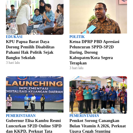
EDUKASI
POLITIK
KPU Papua Barat Daya
Ketua DPRP PBD Apresiasi
Dorong Pemilih Disabilitas
Peluncuran SPPD-SP2D
Pahami Hak Politik Sejak
Daring, Dorong
Bangku Sekolah
Kabupaten/Kota Segera
3 hari lalu
Terapkan
3 hari lalu
PEMERINTAHAN
PEMERINTAHAN
Gubernur Elisa Kambu Resmi
Pemkot Sorong Canangkan
Luncurkan SP2D Online SIPD
Bulan Vitamin A 2026, Perkuat
dan KKPD, Perkuat Tata
Upaya Cegah Stunting