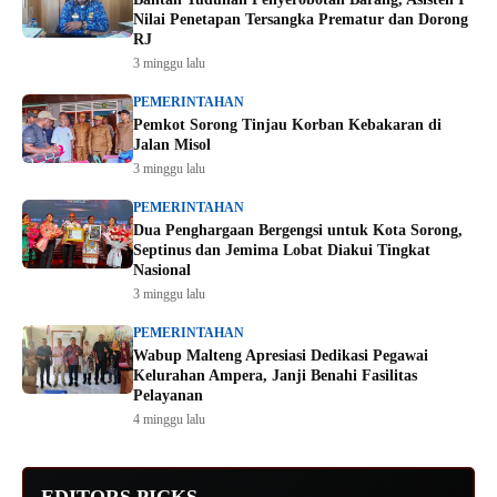
Nilai Penetapan Tersangka Prematur dan Dorong
RJ
3 minggu lalu
PEMERINTAHAN
Pemkot Sorong Tinjau Korban Kebakaran di
Jalan Misol
3 minggu lalu
PEMERINTAHAN
Dua Penghargaan Bergengsi untuk Kota Sorong,
Septinus dan Jemima Lobat Diakui Tingkat
Nasional
3 minggu lalu
PEMERINTAHAN
Wabup Malteng Apresiasi Dedikasi Pegawai
Kelurahan Ampera, Janji Benahi Fasilitas
Pelayanan
4 minggu lalu
EDITORS PICKS