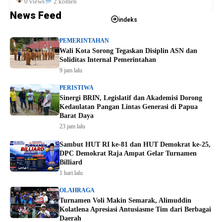
0 views
2 komen
News Feed
indeks
PEMERINTAHAN
Wali Kota Sorong Tegaskan Disiplin ASN dan
Soliditas Internal Pemerintahan
9 jam lalu
PERISTIWA
Sinergi BRIN, Legislatif dan Akademisi Dorong
Kedaulatan Pangan Lintas Generasi di Papua
Barat Daya
23 jam lalu
Sambut HUT RI ke-81 dan HUT Demokrat ke-25,
DPC Demokrat Raja Ampat Gelar Turnamen
Billiard
1 hari lalu
OLAHRAGA
Turnamen Voli Makin Semarak, Alimuddin
Kolatlena Apresiasi Antusiasme Tim dari Berbagai
Daerah