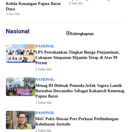
4 hari lalu
Kelola Keuangan Papua Barat
Daya
3 hari lalu
Nasional
Selengkapnya
NASIONAL
LPS Pertahankan Tingkat Bunga Penjaminan,
Cakupan Simpanan Dijamin Tetap di Atas 99
Persen
2 bulan lalu
NASIONAL
Menag RI Didesak Pemuda Arfak Segera Lantik
Barnabas Dowansiba Sebagai Kakanwil Kemenag
Papua Barat
3 bulan lalu
NASIONAL
MoU Polri–Dewan Pers Perkuat Perlindungan
Kebebasan Jurnalis
6 bulan lalu