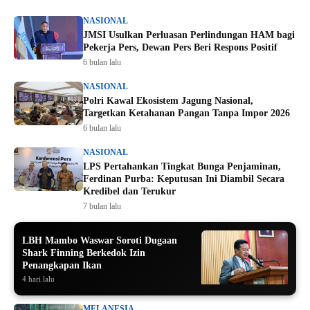
NASIONAL
JMSI Usulkan Perluasan Perlindungan HAM bagi
Pekerja Pers, Dewan Pers Beri Respons Positif
6 bulan lalu
NASIONAL
Polri Kawal Ekosistem Jagung Nasional,
Targetkan Ketahanan Pangan Tanpa Impor 2026
6 bulan lalu
NASIONAL
LPS Pertahankan Tingkat Bunga Penjaminan,
Ferdinan Purba: Keputusan Ini Diambil Secara
Kredibel dan Terukur
7 bulan lalu
LBH Mambo Waswar Soroti Dugaan
Shark Finning Berkedok Izin
Penangkapan Ikan
4 hari lalu
MELANESIA