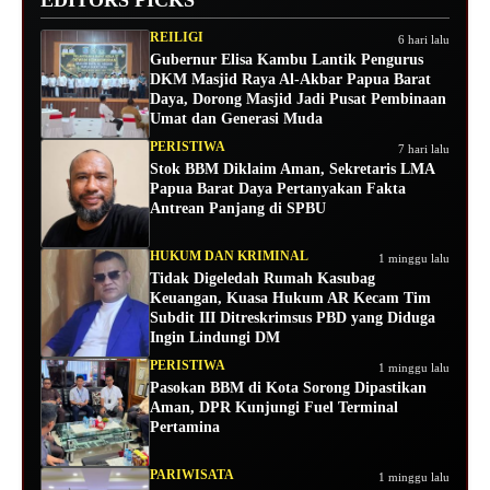
REILIGI
6 hari lalu
Gubernur Elisa Kambu Lantik Pengurus
DKM Masjid Raya Al-Akbar Papua Barat
Daya, Dorong Masjid Jadi Pusat Pembinaan
Umat dan Generasi Muda
PERISTIWA
7 hari lalu
Stok BBM Diklaim Aman, Sekretaris LMA
Papua Barat Daya Pertanyakan Fakta
Antrean Panjang di SPBU
HUKUM DAN KRIMINAL
1 minggu lalu
Tidak Digeledah Rumah Kasubag
Keuangan, Kuasa Hukum AR Kecam Tim
Subdit III Ditreskrimsus PBD yang Diduga
Ingin Lindungi DM
PERISTIWA
1 minggu lalu
Pasokan BBM di Kota Sorong Dipastikan
Aman, DPR Kunjungi Fuel Terminal
Pertamina
PARIWISATA
1 minggu lalu