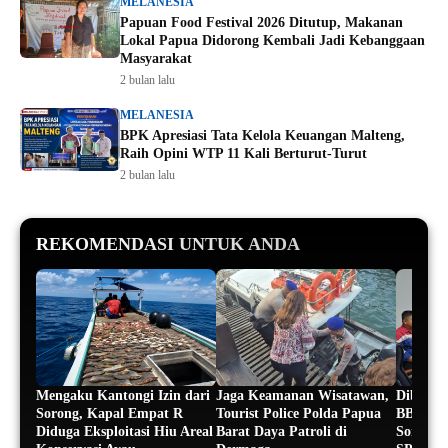
MELANESIA
Papuan Food Festival 2026 Ditutup, Makanan
Lokal Papua Didorong Kembali Jadi Kebanggaan
Masyarakat
2 bulan lalu
MELANESIA
BPK Apresiasi Tata Kelola Keuangan Malteng,
Raih Opini WTP 11 Kali Berturut-Turut
2 bulan lalu
REKOMENDASI UNTUK ANDA
Mengaku Kantongi Izin dari
Jaga Keamanan Wisatawan,
Dibalik
Sorong, Kapal Empat R
Tourist Police Polda Papua
BBM, Ak
Diduga Eksploitasi Hiu Areal
Barat Daya Patroli di
Soroti 