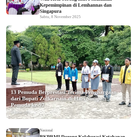
Kepemimpinan di Lemhannas dan
Singapura
Sabtu, 8 November 2025
13 Pemuda Berprestasi Terima Penghargaan
dari Bupati Zulkarnain di Hari Sumpah
Pemuda ke-97
9 bulan lalu
Nasional
BKPRMI Dorong Kolaborasi Ketahanan