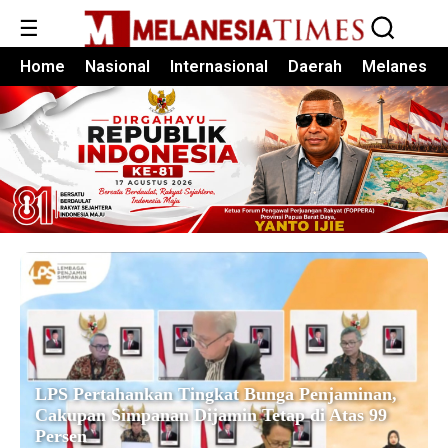
☰
Home
Nasional
Internasional
Daerah
Melanesia
LPS Pertahankan Tingkat Bunga Penjaminan,
Cakupan Simpanan Dijamin Tetap di Atas 99
Persen