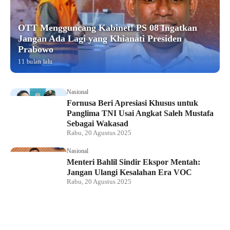
OTT Mengguncang Kabinet! PS 08 Ingatkan
Jangan Ada Lagi yang Khianati Presiden
Prabowo
11 bulan lalu
Nasional
Fornusa Beri Apresiasi Khusus untuk
Panglima TNI Usai Angkat Saleh Mustafa
Sebagai Wakasad
Rabu, 20 Agustus 2025
Nasional
Menteri Bahlil Sindir Ekspor Mentah:
Jangan Ulangi Kesalahan Era VOC
Rabu, 20 Agustus 2025
Nasional
Polemik HighScope Rancamaya, Kuasa
Hukum : Bareskrim Harus Menindak