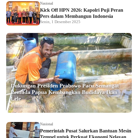
Nasional
Kick Off HPN 2026: Kapolri Puji Peran
Pers dalam Membangun Indonesia
Senin, 1 Desember 2025
Dukungan Presiden Prabowo Pacu Semangat
Pemuda Papua Kembangkan Budidaya Ikan
Lele
8 bulan lalu
Nasional
Pemerintah Pusat Salurkan Bantuan Mesin
Tempel untuk Perkuat Ekonomi Nelayan