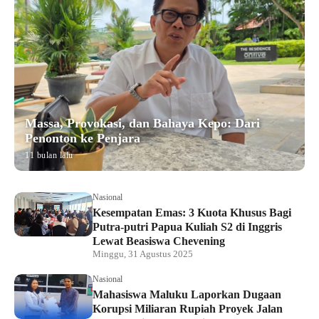
Massa, Provokasi, dan Bahaya Kepo: Dari
Penonton ke Penjara
11 bulan lalu
Nasional
Kesempatan Emas: 3 Kuota Khusus Bagi
Putra-putri Papua Kuliah S2 di Inggris
Lewat Beasiswa Chevening
Minggu, 31 Agustus 2025
Nasional
Mahasiswa Maluku Laporkan Dugaan
Korupsi Miliaran Rupiah Proyek Jalan