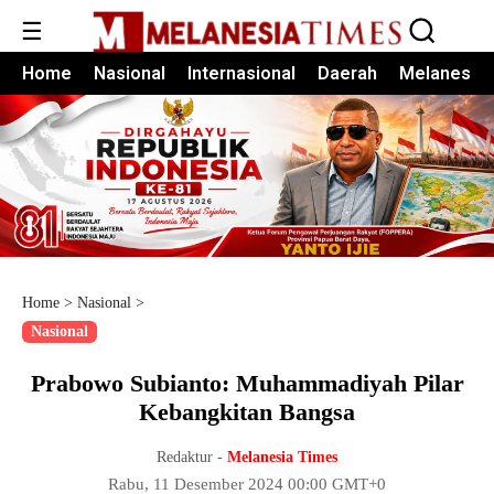
☰
Home
Nasional
Internasional
Daerah
Melanesia
Home
>
Nasional
>
Nasional
Prabowo Subianto: Muhammadiyah Pilar
Kebangkitan Bangsa
Redaktur -
Melanesia Times
Rabu, 11 Desember 2024 00:00 GMT+0