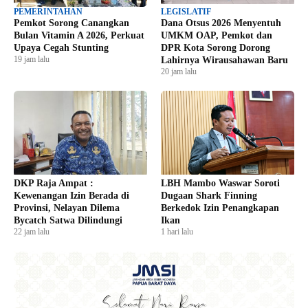
PEMERINTAHAN
LEGISLATIF
Pemkot Sorong Canangkan
Dana Otsus 2026 Menyentuh
Bulan Vitamin A 2026, Perkuat
UMKM OAP, Pemkot dan
Upaya Cegah Stunting
DPR Kota Sorong Dorong
19 jam lalu
Lahirnya Wirausahawan Baru
20 jam lalu
DKP Raja Ampat :
LBH Mambo Waswar Soroti
Kewenangan Izin Berada di
Dugaan Shark Finning
Provinsi, Nelayan Dilema
Berkedok Izin Penangkapan
Bycatch Satwa Dilindungi
Ikan
22 jam lalu
1 hari lalu