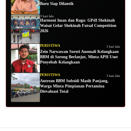
Baru Siap Dilantik
3 hari lalu
Harmoni Iman dan Raga: GPdI Shekinah
Waisai Gelar Shekinah Futsal Competition
2026
PERISTIWA
3 hari lalu
Zein Narwawan Soroti Anomali Kelangkaan
BBM di Sorong Berlanjut, Minta APH Usut
Penyebab Kelangkaan
PERISTIWA
3 hari lalu
Antrean BBM Subsidi Masih Panjang,
Warga Minta Pimpianan Pertamina
Dievaluasi Total