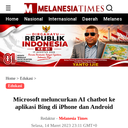
☰
Home
Nasional
Internasional
Daerah
Melanesia
Home
>
Edukasi
>
Edukasi
Microsoft meluncurkan AI chatbot ke
aplikasi Bing di iPhone dan Android
Redaktur -
Melanesia Times
Selasa, 14 Maret 2023 23:11 GMT+0