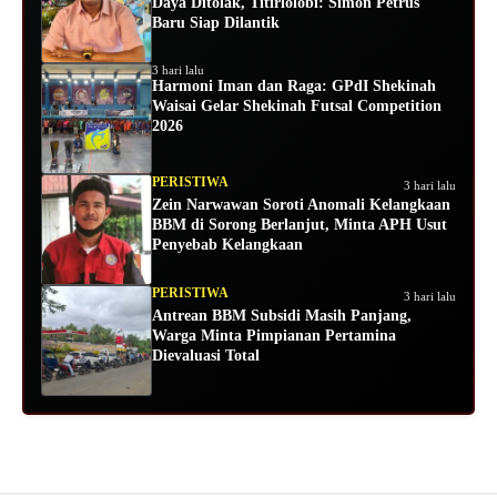
Daya Ditolak, Titirlolobi: Simon Petrus
Baru Siap Dilantik
3 hari lalu
Harmoni Iman dan Raga: GPdI Shekinah
Waisai Gelar Shekinah Futsal Competition
2026
PERISTIWA
3 hari lalu
Zein Narwawan Soroti Anomali Kelangkaan
BBM di Sorong Berlanjut, Minta APH Usut
Penyebab Kelangkaan
PERISTIWA
3 hari lalu
Antrean BBM Subsidi Masih Panjang,
Warga Minta Pimpianan Pertamina
Dievaluasi Total