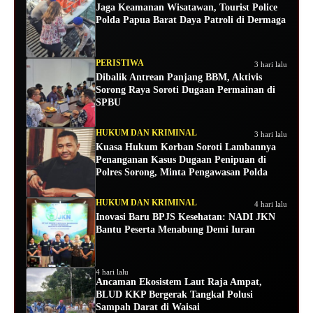
Jaga Keamanan Wisatawan, Tourist Police
Polda Papua Barat Daya Patroli di Dermaga
PERISTIWA
3 hari lalu
Dibalik Antrean Panjang BBM, Aktivis
Sorong Raya Soroti Dugaan Permainan di
SPBU
HUKUM DAN KRIMINAL
3 hari lalu
Kuasa Hukum Korban Soroti Lambannya
Penanganan Kasus Dugaan Penipuan di
Polres Sorong, Minta Pengawasan Polda
HUKUM DAN KRIMINAL
4 hari lalu
Inovasi Baru BPJS Kesehatan: NADI JKN
Bantu Peserta Menabung Demi Iuran
4 hari lalu
Ancaman Ekosistem Laut Raja Ampat,
BLUD KKP Bergerak Tangkal Polusi
Sampah Darat di Waisai