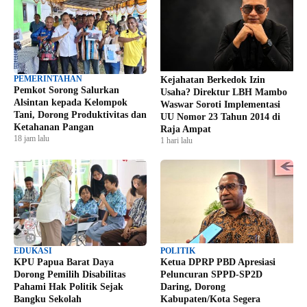
PEMERINTAHAN
Kejahatan Berkedok Izin
Pemkot Sorong Salurkan
Usaha? Direktur LBH Mambo
Alsintan kepada Kelompok
Waswar Soroti Implementasi
Tani, Dorong Produktivitas dan
UU Nomor 23 Tahun 2014 di
Ketahanan Pangan
Raja Ampat
18 jam lalu
1 hari lalu
EDUKASI
POLITIK
KPU Papua Barat Daya
Ketua DPRP PBD Apresiasi
Dorong Pemilih Disabilitas
Peluncuran SPPD-SP2D
Pahami Hak Politik Sejak
Daring, Dorong
Bangku Sekolah
Kabupaten/Kota Segera