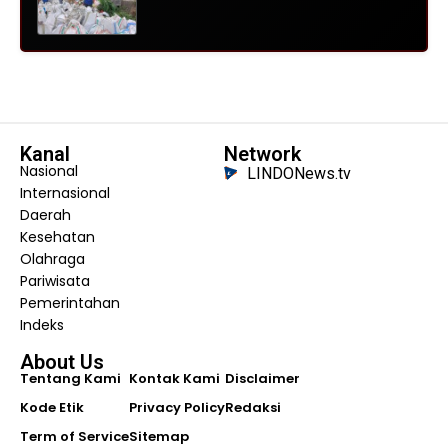
Kanal
Network
Nasional
LINDONews.tv
Internasional
Daerah
Kesehatan
Olahraga
Pariwisata
Pemerintahan
Indeks
About Us
Tentang Kami
Kontak Kami
Disclaimer
Kode Etik
Privacy Policy
Redaksi
Term of Service
Sitemap