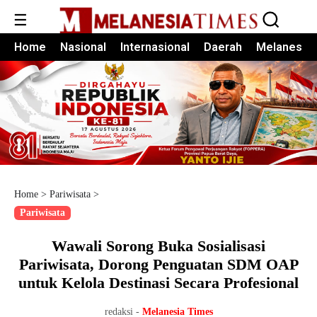
☰
Home
Nasional
Internasional
Daerah
Melanesia
Home
>
Pariwisata
>
Pariwisata
Wawali Sorong Buka Sosialisasi
Pariwisata, Dorong Penguatan SDM OAP
untuk Kelola Destinasi Secara Profesional
redaksi -
Melanesia Times