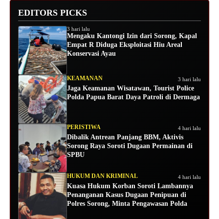
EDITORS PICKS
3 hari lalu
Mengaku Kantongi Izin dari Sorong, Kapal
Empat R Diduga Eksploitasi Hiu Areal
Konservasi Ayau
KEAMANAN
3 hari lalu
Jaga Keamanan Wisatawan, Tourist Police
Polda Papua Barat Daya Patroli di Dermaga
PERISTIWA
4 hari lalu
Dibalik Antrean Panjang BBM, Aktivis
Sorong Raya Soroti Dugaan Permainan di
SPBU
HUKUM DAN KRIMINAL
4 hari lalu
Kuasa Hukum Korban Soroti Lambannya
Penanganan Kasus Dugaan Penipuan di
Polres Sorong, Minta Pengawasan Polda