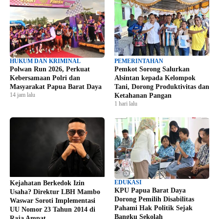
HUKUM DAN KRIMINAL
PEMERINTAHAN
Polwan Run 2026, Perkuat
Pemkot Sorong Salurkan
Kebersamaan Polri dan
Alsintan kepada Kelompok
Masyarakat Papua Barat Daya
Tani, Dorong Produktivitas dan
14 jam lalu
Ketahanan Pangan
1 hari lalu
EDUKASI
Kejahatan Berkedok Izin
KPU Papua Barat Daya
Usaha? Direktur LBH Mambo
Dorong Pemilih Disabilitas
Waswar Soroti Implementasi
Pahami Hak Politik Sejak
UU Nomor 23 Tahun 2014 di
Bangku Sekolah
Raja Ampat