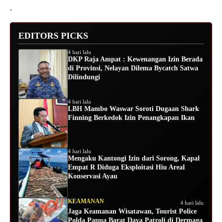
.
EDITORS PICKS
4 hari lalu
DKP Raja Ampat : Kewenangan Izin Berada
di Provinsi, Nelayan Dilema Bycatch Satwa
Dilindungi
4 hari lalu
LBH Mambo Waswar Soroti Dugaan Shark
Finning Berkedok Izin Penangkapan Ikan
4 hari lalu
Mengaku Kantongi Izin dari Sorong, Kapal
Empat R Diduga Eksploitasi Hiu Areal
Konservasi Ayau
KEAMANAN
4 hari lalu
Jaga Keamanan Wisatawan, Tourist Police
Polda Papua Barat Daya Patroli di Dermaga