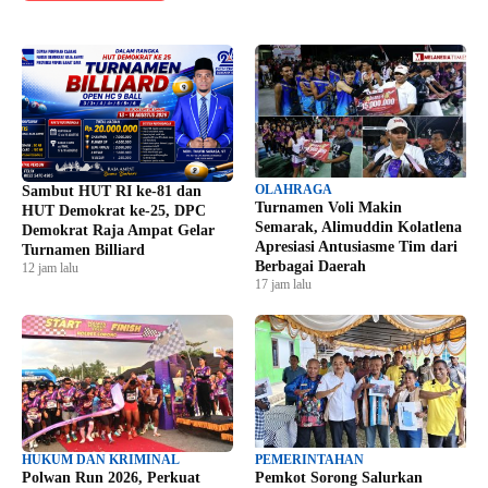
OLAHRAGA
Sambut HUT RI ke-81 dan
Turnamen Voli Makin
HUT Demokrat ke-25, DPC
Semarak, Alimuddin Kolatlena
Demokrat Raja Ampat Gelar
Apresiasi Antusiasme Tim dari
Turnamen Billiard
Berbagai Daerah
12 jam lalu
17 jam lalu
HUKUM DAN KRIMINAL
PEMERINTAHAN
Polwan Run 2026, Perkuat
Pemkot Sorong Salurkan