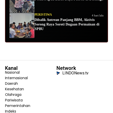
PERISTIWA
4 hari lalu
Dibalik Antrean Panjang BBM, Aktivis
Sorong Raya Soroti Dugaan Permainan di
SPBU
Kanal
Network
Nasional
LINDONews.tv
Internasional
Daerah
Kesehatan
Olahraga
Pariwisata
Pemerintahan
Indeks