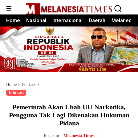
☰
Home
Nasional
Internasional
Daerah
Melanesia
Home
>
Edukasi
>
Edukasi
Pemerintah Akan Ubah UU Narkotika,
Pengguna Tak Lagi Dikenakan Hukuman
Pidana
Redaktur -
Melanesia Times