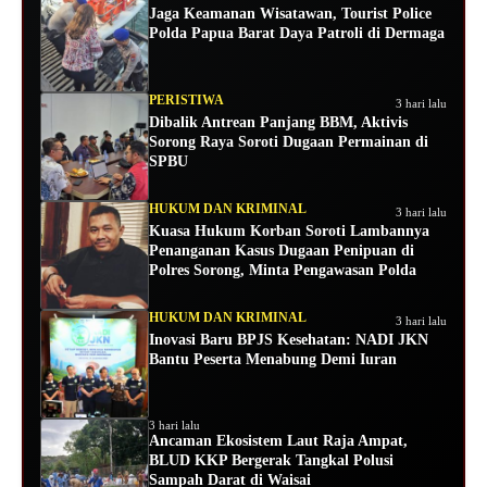
Jaga Keamanan Wisatawan, Tourist Police
Polda Papua Barat Daya Patroli di Dermaga
PERISTIWA
3 hari lalu
Dibalik Antrean Panjang BBM, Aktivis
Sorong Raya Soroti Dugaan Permainan di
SPBU
HUKUM DAN KRIMINAL
3 hari lalu
Kuasa Hukum Korban Soroti Lambannya
Penanganan Kasus Dugaan Penipuan di
Polres Sorong, Minta Pengawasan Polda
HUKUM DAN KRIMINAL
3 hari lalu
Inovasi Baru BPJS Kesehatan: NADI JKN
Bantu Peserta Menabung Demi Iuran
3 hari lalu
Ancaman Ekosistem Laut Raja Ampat,
BLUD KKP Bergerak Tangkal Polusi
Sampah Darat di Waisai