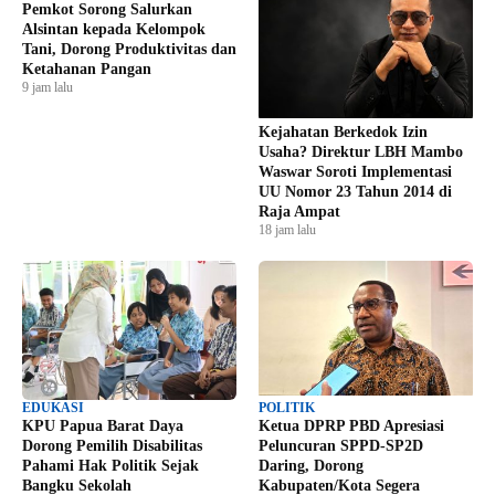
Pemkot Sorong Salurkan
Alsintan kepada Kelompok
Tani, Dorong Produktivitas dan
Ketahanan Pangan
9 jam lalu
Kejahatan Berkedok Izin
Usaha? Direktur LBH Mambo
Waswar Soroti Implementasi
UU Nomor 23 Tahun 2014 di
Raja Ampat
18 jam lalu
EDUKASI
POLITIK
KPU Papua Barat Daya
Ketua DPRP PBD Apresiasi
Dorong Pemilih Disabilitas
Peluncuran SPPD-SP2D
Pahami Hak Politik Sejak
Daring, Dorong
Bangku Sekolah
Kabupaten/Kota Segera