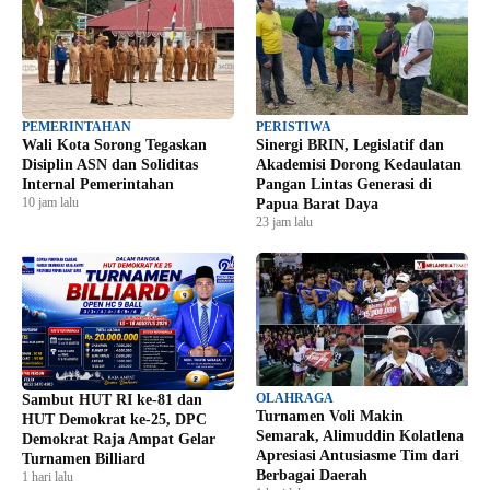
PEMERINTAHAN
PERISTIWA
Wali Kota Sorong Tegaskan
Sinergi BRIN, Legislatif dan
Disiplin ASN dan Soliditas
Akademisi Dorong Kedaulatan
Internal Pemerintahan
Pangan Lintas Generasi di
10 jam lalu
Papua Barat Daya
23 jam lalu
OLAHRAGA
Sambut HUT RI ke-81 dan
Turnamen Voli Makin
HUT Demokrat ke-25, DPC
Semarak, Alimuddin Kolatlena
Demokrat Raja Ampat Gelar
Apresiasi Antusiasme Tim dari
Turnamen Billiard
Berbagai Daerah
1 hari lalu