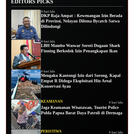
EDITORS PICKS
4 hari lalu
DKP Raja Ampat : Kewenangan Izin Berada
di Provinsi, Nelayan Dilema Bycatch Satwa
Dilindungi
4 hari lalu
LBH Mambo Waswar Soroti Dugaan Shark
Finning Berkedok Izin Penangkapan Ikan
4 hari lalu
Mengaku Kantongi Izin dari Sorong, Kapal
Empat R Diduga Eksploitasi Hiu Areal
Konservasi Ayau
KEAMANAN
4 hari lalu
Jaga Keamanan Wisatawan, Tourist Police
Polda Papua Barat Daya Patroli di Dermaga
PERISTIWA
4 hari lalu