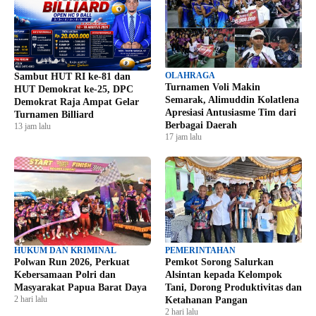
OLAHRAGA
Sambut HUT RI ke-81 dan
Turnamen Voli Makin
HUT Demokrat ke-25, DPC
Semarak, Alimuddin Kolatlena
Demokrat Raja Ampat Gelar
Apresiasi Antusiasme Tim dari
Turnamen Billiard
Berbagai Daerah
13 jam lalu
17 jam lalu
HUKUM DAN KRIMINAL
PEMERINTAHAN
Polwan Run 2026, Perkuat
Pemkot Sorong Salurkan
Kebersamaan Polri dan
Alsintan kepada Kelompok
Masyarakat Papua Barat Daya
Tani, Dorong Produktivitas dan
2 hari lalu
Ketahanan Pangan
2 hari lalu