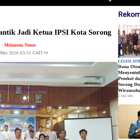
Rekom
antik Jadi Ketua IPSI Kota Sorong ‎
 -
Melanesia Times
0 Mei 2026 03:31 GMT+0
LEGISLATI
Dana Otsu
Menyentu
Pemkot d
Sorong Do
Wirausah
2 hari lalu