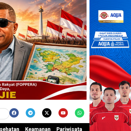
sehatan
Keamanan
Pariwisata
Edukasi
Opini