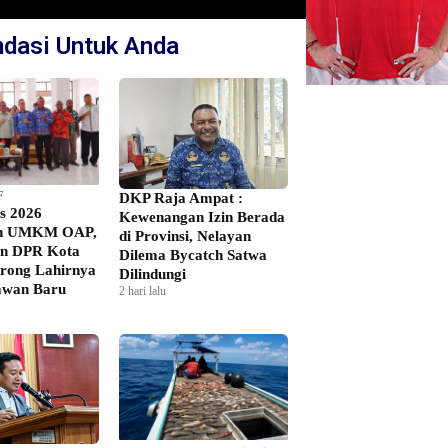
dasi Untuk Anda
F
DKP Raja Ampat :
s 2026
Kewenangan Izin Berada
h UMKM OAP,
di Provinsi, Nelayan
an DPR Kota
Dilema Bycatch Satwa
rong Lahirnya
Dilindungi
awan Baru
2 hari lalu