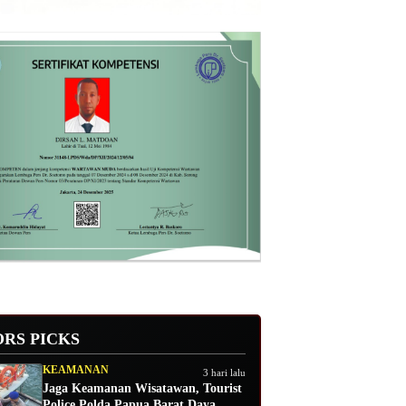
ORS PICKS
KEAMANAN
3 hari lalu
Jaga Keamanan Wisatawan, Tourist
Police Polda Papua Barat Daya