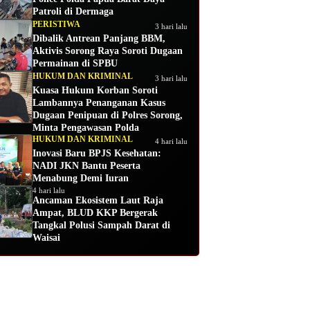
Patroli di Dermaga
PERISTIWA
3 hari lalu
Dibalik Antrean Panjang BBM,
Aktivis Sorong Raya Soroti Dugaan
Permainan di SPBU
HUKUM DAN KRIMINAL
3 hari lalu
Kuasa Hukum Korban Soroti
Lambannya Penanganan Kasus
Dugaan Penipuan di Polres Sorong,
Minta Pengawasan Polda
HUKUM DAN KRIMINAL
4 hari lalu
Inovasi Baru BPJS Kesehatan:
NADI JKN Bantu Peserta
Menabung Demi Iuran
4 hari lalu
Ancaman Ekosistem Laut Raja
Ampat, BLUD KKP Bergerak
Tangkal Polusi Sampah Darat di
Waisai