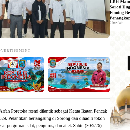
LBH Mam
Soroti Du
Finning Be
Penangkap
2 hari lalu
DVERTISEMENT
Arfan Poretoka resmi dilantik sebagai Ketua Ikatan Pencak
29. Pelantikan berlangsung di Sorong dan dihadiri tokoh
ar perguruan silat, pengurus, dan atlet. Sabtu (30/5/26)