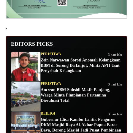
.
EDITORS PICKS
PERISTIWA
3 hari lalu
Zein Narwawan Soroti Anomali Kelangkaan
BBM di Sorong Berlanjut, Minta APH Usut
Penyebab Kelangkaan
PERISTIWA
3 hari lalu
Antrean BBM Subsidi Masih Panjang,
Warga Minta Pimpianan Pertamina
Dievaluasi Total
REILIGI
3 hari lalu
Gubernur Elisa Kambu Lantik Pengurus
DKM Masjid Raya Al-Akbar Papua Barat
Daya, Dorong Masjid Jadi Pusat Pembinaan