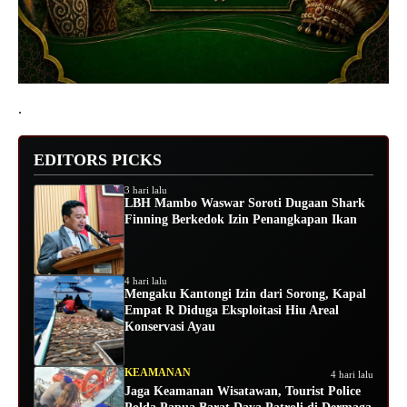
.
EDITORS PICKS
3 hari lalu
LBH Mambo Waswar Soroti Dugaan Shark
Finning Berkedok Izin Penangkapan Ikan
4 hari lalu
Mengaku Kantongi Izin dari Sorong, Kapal
Empat R Diduga Eksploitasi Hiu Areal
Konservasi Ayau
KEAMANAN
4 hari lalu
Jaga Keamanan Wisatawan, Tourist Police