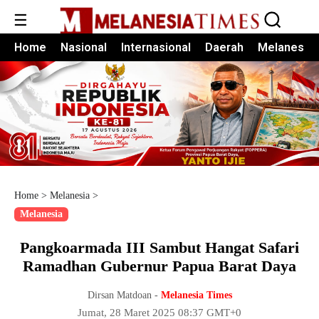
☰
Home
Nasional
Internasional
Daerah
Melanesia
Home
>
Melanesia
>
Melanesia
Pangkoarmada III Sambut Hangat Safari
Ramadhan Gubernur Papua Barat Daya
Dirsan Matdoan -
Melanesia Times
Jumat, 28 Maret 2025 08:37 GMT+0