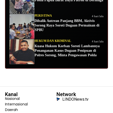
Polda Papua Barat Daya Patroli di Dermaga
PERISTIWA
4 hari lalu
Dibalik Antrean Panjang BBM, Aktivis
Sorong Raya Soroti Dugaan Permainan di
SPBU
HUKUM DAN KRIMINAL
4 hari lalu
Kuasa Hukum Korban Soroti Lambannya
Penanganan Kasus Dugaan Penipuan di
Polres Sorong, Minta Pengawasan Polda
Kanal
Network
Nasional
LINDONews.tv
Internasional
Daerah