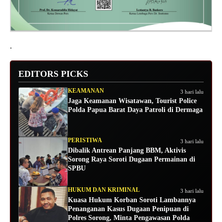
.
EDITORS PICKS
KEAMANAN
3 hari lalu
Jaga Keamanan Wisatawan, Tourist Police
Polda Papua Barat Daya Patroli di Dermaga
PERISTIWA
3 hari lalu
Dibalik Antrean Panjang BBM, Aktivis
Sorong Raya Soroti Dugaan Permainan di
SPBU
HUKUM DAN KRIMINAL
3 hari lalu
Kuasa Hukum Korban Soroti Lambannya
Penanganan Kasus Dugaan Penipuan di
Polres Sorong, Minta Pengawasan Polda