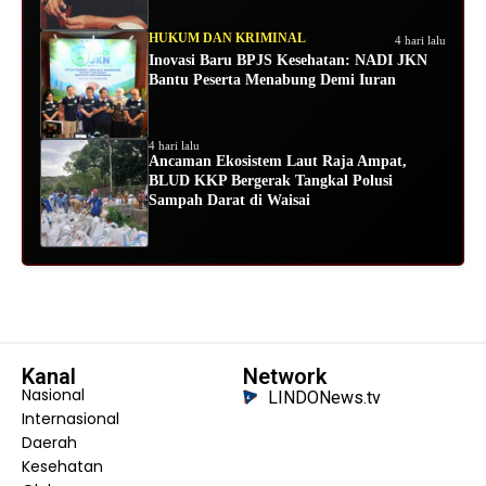
HUKUM DAN KRIMINAL
4 hari lalu
Inovasi Baru BPJS Kesehatan: NADI JKN
Bantu Peserta Menabung Demi Iuran
4 hari lalu
Ancaman Ekosistem Laut Raja Ampat,
BLUD KKP Bergerak Tangkal Polusi
Sampah Darat di Waisai
Kanal
Network
Nasional
LINDONews.tv
Internasional
Daerah
Kesehatan