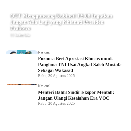
OTT Mengguncang Kabinet! PS 08 Ingatkan
Jangan Ada Lagi yang Khianati Presiden
Prabowo
11 bulan lalu
Nasional
Fornusa Beri Apresiasi Khusus untuk
Panglima TNI Usai Angkat Saleh Mustafa
Sebagai Wakasad
Rabu, 20 Agustus 2025
Nasional
Menteri Bahlil Sindir Ekspor Mentah:
Jangan Ulangi Kesalahan Era VOC
Rabu, 20 Agustus 2025
Nasional
Polemik HighScope Rancamaya, Kuasa
Hukum : Bareskrim Harus Menindak