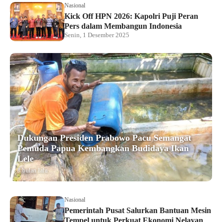
Nasional
Kick Off HPN 2026: Kapolri Puji Peran
Pers dalam Membangun Indonesia
Senin, 1 Desember 2025
Dukungan Presiden Prabowo Pacu Semangat
Pemuda Papua Kembangkan Budidaya Ikan
Lele
8 bulan lalu
Nasional
Pemerintah Pusat Salurkan Bantuan Mesin
Tempel untuk Perkuat Ekonomi Nelayan