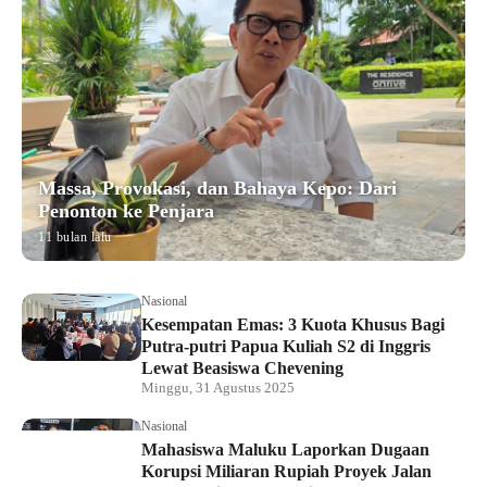
Massa, Provokasi, dan Bahaya Kepo: Dari
Penonton ke Penjara
11 bulan lalu
Nasional
Kesempatan Emas: 3 Kuota Khusus Bagi
Putra-putri Papua Kuliah S2 di Inggris
Lewat Beasiswa Chevening
Minggu, 31 Agustus 2025
Nasional
Mahasiswa Maluku Laporkan Dugaan
Korupsi Miliaran Rupiah Proyek Jalan