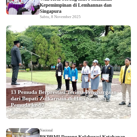
Kepemimpinan di Lemhannas dan
Singapura
Sabtu, 8 November 2025
13 Pemuda Berprestasi Terima Penghargaan
dari Bupati Zulkarnain di Hari Sumpah
Pemuda ke-97
9 bulan lalu
Nasional
BKPRMI Dorong Kolaborasi Ketahanan