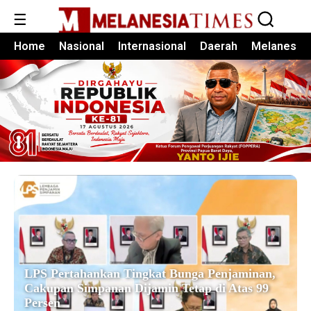
☰
Home
Nasional
Internasional
Daerah
Melanesia
LPS Pertahankan Tingkat Bunga Penjaminan,
Cakupan Simpanan Dijamin Tetap di Atas 99
Persen