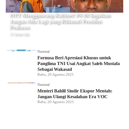
OTT Mengguncang Kabinet! PS 08 Ingatkan
Jangan Ada Lagi yang Khianati Presiden
Prabowo
11 bulan lalu
Nasional
Fornusa Beri Apresiasi Khusus untuk
Panglima TNI Usai Angkat Saleh Mustafa
Sebagai Wakasad
Rabu, 20 Agustus 2025
Nasional
Menteri Bahlil Sindir Ekspor Mentah:
Jangan Ulangi Kesalahan Era VOC
Rabu, 20 Agustus 2025
Nasional
Polemik HighScope Rancamaya, Kuasa
Hukum : Bareskrim Harus Menindak