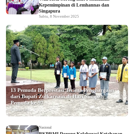
Kepemimpinan di Lemhannas dan
Singapura
Sabtu, 8 November 2025
13 Pemuda Berprestasi Terima Penghargaan
dari Bupati Zulkarnain di Hari Sumpah
Pemuda ke-97
9 bulan lalu
Nasional
BKPRMI Dorong Kolaborasi Ketahanan