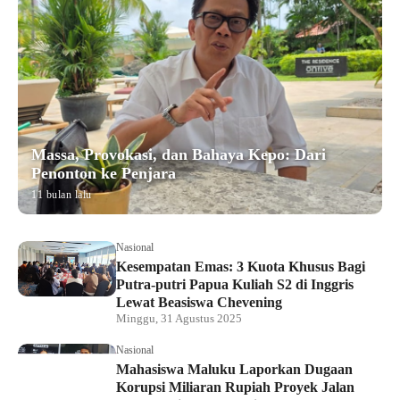
Massa, Provokasi, dan Bahaya Kepo: Dari
Penonton ke Penjara
11 bulan lalu
Nasional
Kesempatan Emas: 3 Kuota Khusus Bagi
Putra-putri Papua Kuliah S2 di Inggris
Lewat Beasiswa Chevening
Minggu, 31 Agustus 2025
Nasional
Mahasiswa Maluku Laporkan Dugaan
Korupsi Miliaran Rupiah Proyek Jalan