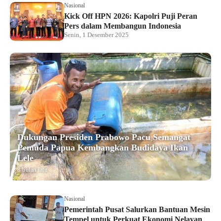
Nasional
Kick Off HPN 2026: Kapolri Puji Peran
Pers dalam Membangun Indonesia
Senin, 1 Desember 2025
Dukungan Presiden Prabowo Pacu Semangat
Pemuda Papua Kembangkan Budidaya Ikan
Lele
8 bulan lalu
Nasional
Pemerintah Pusat Salurkan Bantuan Mesin
Tempel untuk Perkuat Ekonomi Nelayan