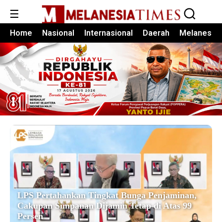
☰
Home
Nasional
Internasional
Daerah
Melanesia
LPS Pertahankan Tingkat Bunga Penjaminan,
Cakupan Simpanan Dijamin Tetap di Atas 99
Persen