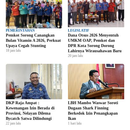
PEMERINTAHAN
LEGISLATIF
Pemkot Sorong Canangkan
Dana Otsus 2026 Menyentuh
Bulan Vitamin A 2026, Perkuat
UMKM OAP, Pemkot dan
Upaya Cegah Stunting
DPR Kota Sorong Dorong
18 jam lalu
Lahirnya Wirausahawan Baru
20 jam lalu
DKP Raja Ampat :
LBH Mambo Waswar Soroti
Kewenangan Izin Berada di
Dugaan Shark Finning
Provinsi, Nelayan Dilema
Berkedok Izin Penangkapan
Bycatch Satwa Dilindungi
Ikan
22 jam lalu
1 hari lalu