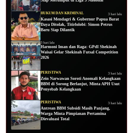
Siap Merumput di Liga 3 Nasional
HUKUM DAN KRIMINAL
3 hari lalu
Kasasi Mendagri & Gubernur Papua Barat
Daya Ditolak, Titirlolobi: Simon Petrus
Baru Siap Dilantik
3 hari lalu
Harmoni Iman dan Raga: GPdI Shekinah
Waisai Gelar Shekinah Futsal Competition
2026
PERISTIWA
3 hari lalu
Zein Narwawan Soroti Anomali Kelangkaan
BBM di Sorong Berlanjut, Minta APH Usut
Penyebab Kelangkaan
PERISTIWA
3 hari lalu
Antrean BBM Subsidi Masih Panjang,
Warga Minta Pimpianan Pertamina
Dievaluasi Total