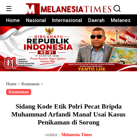
☰
Home
Nasional
Internasional
Daerah
Melanesia
Home
>
Keamanan
>
Keamanan
Sidang Kode Etik Polri Pecat Bripda
Muhammad Arfandi Manaf Usai Kasus
Penikaman di Sorong
redaksi -
Melanesia Times