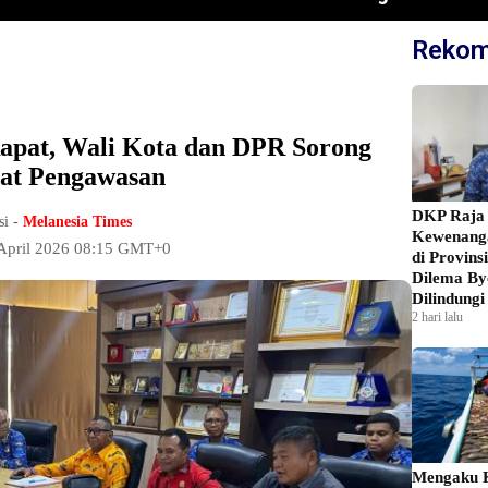
Rekom
apat, Wali Kota dan DPR Sorong
at Pengawasan
DKP Raja 
si -
Melanesia Times
Kewenanga
 April 2026 08:15 GMT+0
di Provins
Dilema By
Dilindungi
2 hari lalu
Mengaku K