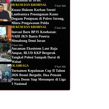
Permainan di SPBU
HUKUM DAN KRIMINAL
3 hari lalu
Kuasa Hukum Korban Soroti
Lambannya Penanganan Kasus
Dugaan Penipuan di Polres Sorong,
Minta Pengawasan Polda
HUKUM DAN KRIMINAL
3 hari lalu
Inovasi Baru BPJS Kesehatan:
NADI JKN Bantu Peserta
Menabung Demi Iuran
3 hari lalu
Ancaman Ekosistem Laut Raja
Ampat, BLUD KKP Bergerak
Tangkal Polusi Sampah Darat di
Waisai
OLAHRAGA
4 hari lalu
Turnamen Kepulauan Cup II Tahun
2026 Resmi Bergulir, Dua Pemain
Putra Doom Siap Merumput di Liga
3 Nasional