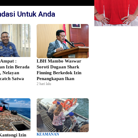
dasi Untuk Anda
Ampat :
LBH Mambo Waswar
n Izin Berada
Soroti Dugaan Shark
i, Nelayan
Finning Berkedok Izin
catch Satwa
Penangkapan Ikan
2 hari lalu
KEAMANAN
antongi Izin