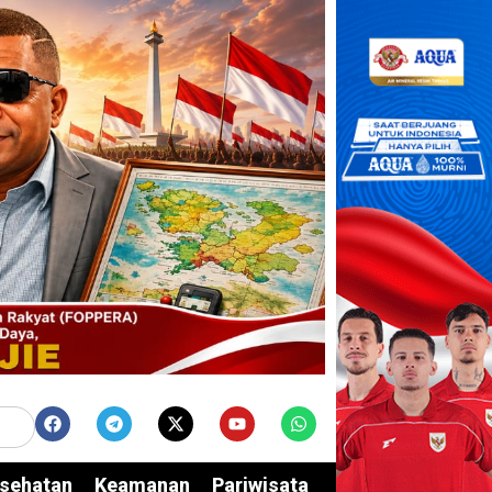
sehatan
Keamanan
Pariwisata
Edukasi
Opini