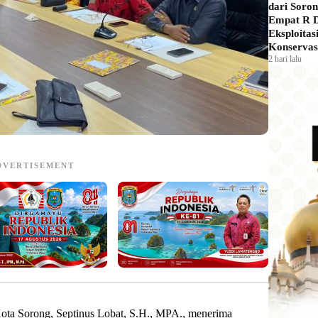
dari Soron
Empat R 
Eksploitas
Konservas
2 hari lalu
DVERTISEMENT
ota Sorong, Septinus Lobat, S.H., MPA., menerima