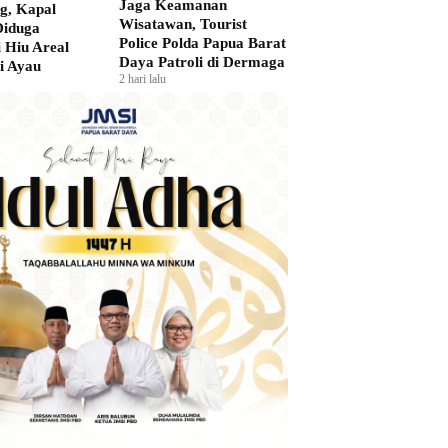
Jaga Keamanan
g, Kapal
Wisatawan, Tourist
Diduga
Police Polda Papua Barat
i Hiu Areal
Daya Patroli di Dermaga
i Ayau
2 hari lalu