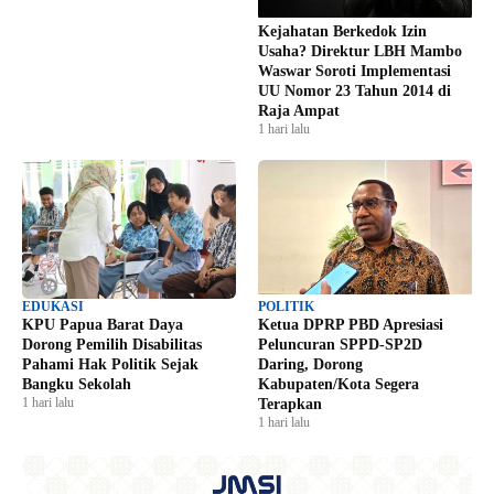
Kejahatan Berkedok Izin
Usaha? Direktur LBH Mambo
Waswar Soroti Implementasi
UU Nomor 23 Tahun 2014 di
Raja Ampat
1 hari lalu
EDUKASI
POLITIK
KPU Papua Barat Daya
Ketua DPRP PBD Apresiasi
Dorong Pemilih Disabilitas
Peluncuran SPPD-SP2D
Pahami Hak Politik Sejak
Daring, Dorong
Bangku Sekolah
Kabupaten/Kota Segera
1 hari lalu
Terapkan
1 hari lalu