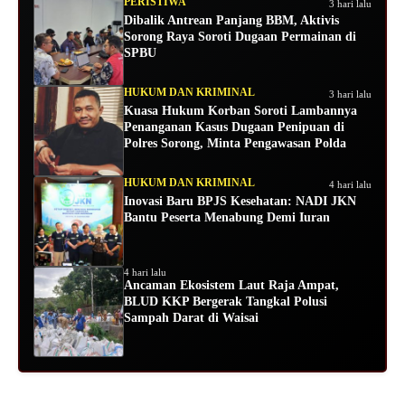
PERISTIWA
3 hari lalu
Dibalik Antrean Panjang BBM, Aktivis
Sorong Raya Soroti Dugaan Permainan di
SPBU
HUKUM DAN KRIMINAL
3 hari lalu
Kuasa Hukum Korban Soroti Lambannya
Penanganan Kasus Dugaan Penipuan di
Polres Sorong, Minta Pengawasan Polda
HUKUM DAN KRIMINAL
4 hari lalu
Inovasi Baru BPJS Kesehatan: NADI JKN
Bantu Peserta Menabung Demi Iuran
4 hari lalu
Ancaman Ekosistem Laut Raja Ampat,
BLUD KKP Bergerak Tangkal Polusi
Sampah Darat di Waisai