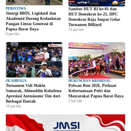
PERISTIWA
Sambut HUT RI ke-81 dan
Sinergi BRIN, Legislatif dan
HUT Demokrat ke-25, DPC
Akademisi Dorong Kedaulatan
Demokrat Raja Ampat Gelar
Pangan Lintas Generasi di
Turnamen Billiard
Papua Barat Daya
14 jam lalu
9 jam lalu
OLAHRAGA
HUKUM DAN KRIMINAL
Turnamen Voli Makin
Polwan Run 2026, Perkuat
Semarak, Alimuddin Kolatlena
Kebersamaan Polri dan
Apresiasi Antusiasme Tim dari
Masyarakat Papua Barat Daya
2 hari lalu
Berbagai Daerah
19 jam lalu