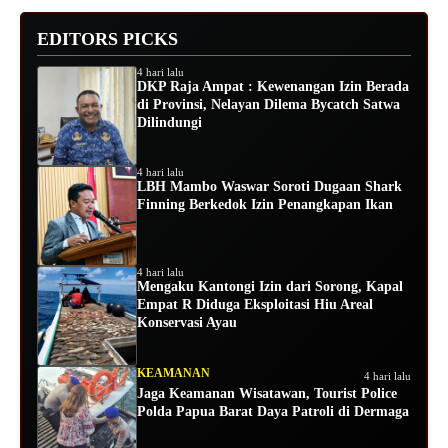
EDITORS PICKS
4 hari lalu
DKP Raja Ampat : Kewenangan Izin Berada
di Provinsi, Nelayan Dilema Bycatch Satwa
Dilindungi
4 hari lalu
LBH Mambo Waswar Soroti Dugaan Shark
Finning Berkedok Izin Penangkapan Ikan
4 hari lalu
Mengaku Kantongi Izin dari Sorong, Kapal
Empat R Diduga Eksploitasi Hiu Areal
Konservasi Ayau
KEAMANAN
4 hari lalu
Jaga Keamanan Wisatawan, Tourist Police
Polda Papua Barat Daya Patroli di Dermaga