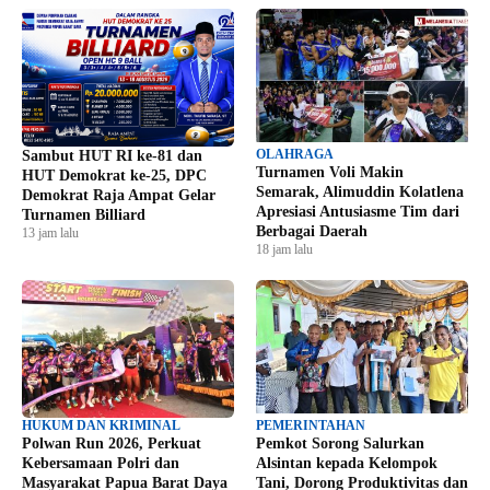
OLAHRAGA
Sambut HUT RI ke-81 dan
Turnamen Voli Makin
HUT Demokrat ke-25, DPC
Semarak, Alimuddin Kolatlena
Demokrat Raja Ampat Gelar
Apresiasi Antusiasme Tim dari
Turnamen Billiard
Berbagai Daerah
13 jam lalu
18 jam lalu
HUKUM DAN KRIMINAL
PEMERINTAHAN
Polwan Run 2026, Perkuat
Pemkot Sorong Salurkan
Kebersamaan Polri dan
Alsintan kepada Kelompok
Masyarakat Papua Barat Daya
Tani, Dorong Produktivitas dan