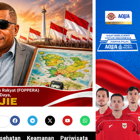
sehatan
Keamanan
Pariwisata
Edukasi
Opini