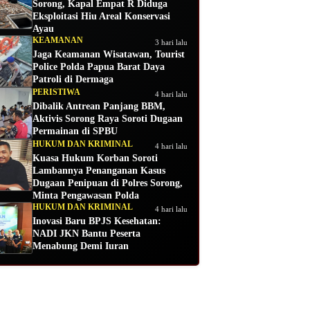
Sorong, Kapal Empat R Diduga
Eksploitasi Hiu Areal Konservasi
Ayau
KEAMANAN
3 hari lalu
Jaga Keamanan Wisatawan, Tourist
Police Polda Papua Barat Daya
Patroli di Dermaga
PERISTIWA
4 hari lalu
Dibalik Antrean Panjang BBM,
Aktivis Sorong Raya Soroti Dugaan
Permainan di SPBU
HUKUM DAN KRIMINAL
4 hari lalu
Kuasa Hukum Korban Soroti
Lambannya Penanganan Kasus
Dugaan Penipuan di Polres Sorong,
Minta Pengawasan Polda
HUKUM DAN KRIMINAL
4 hari lalu
Inovasi Baru BPJS Kesehatan:
NADI JKN Bantu Peserta
Menabung Demi Iuran