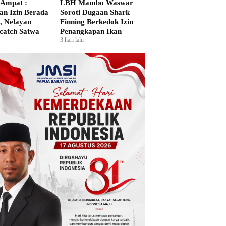
Ampat :
LBH Mambo Waswar
n Izin Berada
Soroti Dugaan Shark
i, Nelayan
Finning Berkedok Izin
catch Satwa
Penangkapan Ikan
3 hari lalu