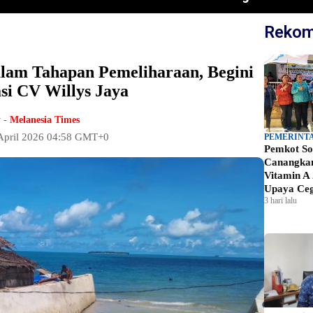
Rekom
lam Tahapan Pemeliharaan, Begini
asi CV Willys Jaya
 -
Melanesia Times
 April 2026 04:58 GMT+0
PEMERINT
Pemkot So
Canangkan
Vitamin A 
Upaya Ceg
3 hari lalu