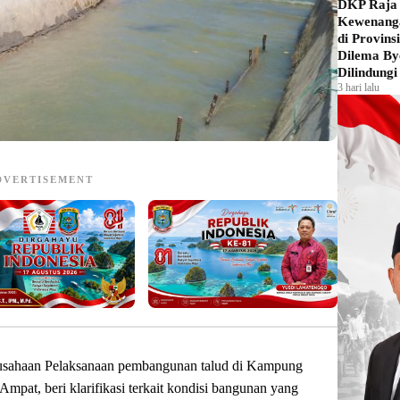
DKP Raja 
Kewenanga
di Provins
Dilema By
Dilindungi
3 hari lalu
DVERTISEMENT
usahaan Pelaksanaan pembangunan talud di Kampung
Ampat, beri klarifikasi terkait kondisi bangunan yang