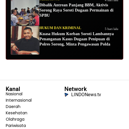
Dibalik Antrean Panjang BBM, Aktivis
Sorong Raya Soroti Dugaan Permainan di
SPBU
HUKUM DAN KRIMINAL
5 hari lalu
Kuasa Hukum Korban Soroti Lambannya
Penanganan Kasus Dugaan Penipuan di
Polres Sorong, Minta Pengawasan Polda
Kanal
Network
Nasional
LINDONews.tv
Internasional
Daerah
Kesehatan
Olahraga
Pariwisata