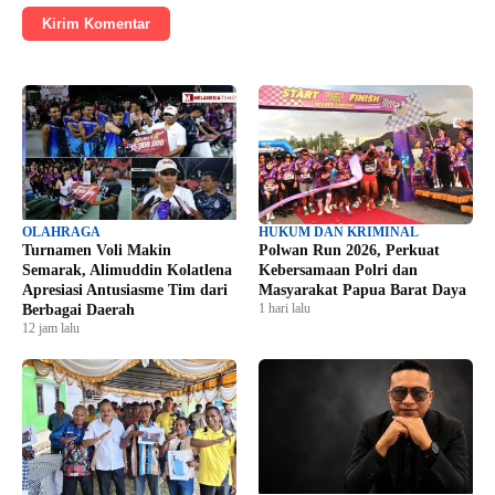
Kirim Komentar
OLAHRAGA
HUKUM DAN KRIMINAL
Turnamen Voli Makin
Polwan Run 2026, Perkuat
Semarak, Alimuddin Kolatlena
Kebersamaan Polri dan
Apresiasi Antusiasme Tim dari
Masyarakat Papua Barat Daya
1 hari lalu
Berbagai Daerah
12 jam lalu