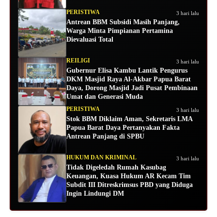
PERISTIWA
3 hari lalu
Antrean BBM Subsidi Masih Panjang,
Warga Minta Pimpianan Pertamina
Dievaluasi Total
REILIGI
3 hari lalu
Gubernur Elisa Kambu Lantik Pengurus
DKM Masjid Raya Al-Akbar Papua Barat
Daya, Dorong Masjid Jadi Pusat Pembinaan
Umat dan Generasi Muda
PERISTIWA
3 hari lalu
Stok BBM Diklaim Aman, Sekretaris LMA
Papua Barat Daya Pertanyakan Fakta
Antrean Panjang di SPBU
HUKUM DAN KRIMINAL
3 hari lalu
Tidak Digeledah Rumah Kasubag
Keuangan, Kuasa Hukum AR Kecam Tim
Subdit III Ditreskrimsus PBD yang Diduga
Ingin Lindungi DM