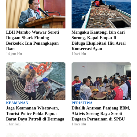
LBH Mambo Waswar Soroti
Mengaku Kantongi Izin dari
Dugaan Shark Finning
Sorong, Kapal Empat R
Berkedok Izin Penangkapan
Diduga Eksploitasi Hiu Areal
Ikan
Konservasi Ayau
14 jam lalu
1 hari lalu
KEAMANAN
PERISTIWA
Jaga Keamanan Wisatawan,
Dibalik Antrean Panjang BBM,
Tourist Police Polda Papua
Aktivis Sorong Raya Soroti
Barat Daya Patroli di Dermaga
Dugaan Permainan di SPBU
1 hari lalu
1 hari lalu