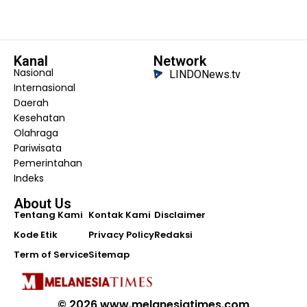
Kanal
Network
Nasional
LINDONews.tv
Internasional
Daerah
Kesehatan
Olahraga
Pariwisata
Pemerintahan
Indeks
About Us
Tentang Kami
Kontak Kami
Disclaimer
Kode Etik
Privacy Policy
Redaksi
Term of Service
Sitemap
© 2026 www.melanesiatimes.com