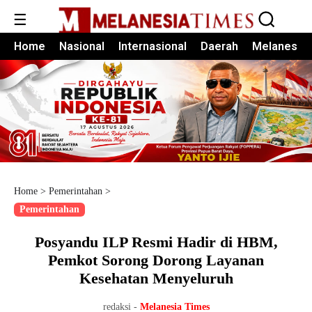
☰
Home
Nasional
Internasional
Daerah
Melanesia
Home
>
Pemerintahan
>
Pemerintahan
Posyandu ILP Resmi Hadir di HBM,
Pemkot Sorong Dorong Layanan
Kesehatan Menyeluruh
redaksi -
Melanesia Times