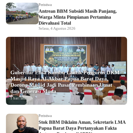
Peristiwa
Antrean BBM Subsidi Masih Panjang,
Warga Minta Pimpianan Pertamina
Dievaluasi Total
Selasa, 4 Agustus 2026
Gubernur Elisa Kambu Lantik Pengurus DKM
Masjid Raya Al-Akbar Papua Barat Daya,
Dorong Masjid Jadi Pusat Pembinaan Umat
dan Generasi Muda
1 hari lalu
Peristiwa
Stok BBM Diklaim Aman, Sekretaris LMA
Papua Barat Daya Pertanyakan Fakta