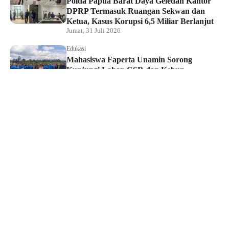
Polda Papua Barat Daya Geledah Kantor
DPRP Termasuk Ruangan Sekwan dan
Ketua, Kasus Korupsi 6,5 Miliar Berlanjut
Jumat, 31 Juli 2026
Edukasi
Mahasiswa Faperta Unamin Sorong
Kunjungi Lahan CSR dan Kebun
Percontohan Yonif TP 806
Kamis, 30 Juli 2026
Hukum dan Kriminal
Penyidik Tipidkor Polda PBD Geledah
Kantor DPRP Papua Barat Daya
Kamis, 30 Juli 2026
Edukasi
JMSI Papua Barat Daya: Kerja Jurnalistik
Dilindungi, Dugaan Pemerasan Oknum
Harus Diproses Hukum
Kamis, 30 Juli 2026