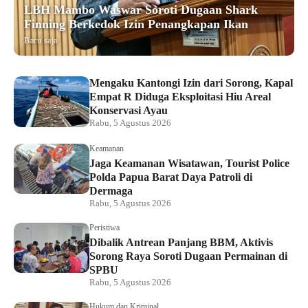
LBH Mambo Waswar Soroti Dugaan Shark
Finning Berkedok Izin Penangkapan Ikan
Baru saja
Mengaku Kantongi Izin dari Sorong, Kapal
Empat R Diduga Eksploitasi Hiu Areal
Konservasi Ayau
Rabu, 5 Agustus 2026
Keamanan
Jaga Keamanan Wisatawan, Tourist Police
Polda Papua Barat Daya Patroli di
Dermaga
Rabu, 5 Agustus 2026
Peristiwa
Dibalik Antrean Panjang BBM, Aktivis
Sorong Raya Soroti Dugaan Permainan di
SPBU
Rabu, 5 Agustus 2026
Hukum dan Kriminal