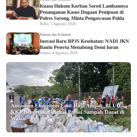
Kuasa Hukum Korban Soroti Lambannya
Penanganan Kasus Dugaan Penipuan di
Polres Sorong, Minta Pengawasan Polda
Rabu, 5 Agustus 2026
Hukum dan Kriminal
Inovasi Baru BPJS Kesehatan: NADI JKN
Bantu Peserta Menabung Demi Iuran
Selasa, 4 Agustus 2026
Ancaman Ekosistem Laut Raja Ampat, BLUD
KKP Bergerak Tangkal Polusi Sampah Darat di
Waisai
1 hari lalu