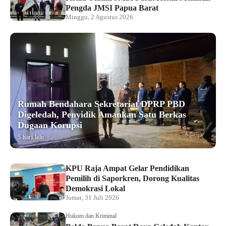
Pengda JMSI Papua Barat
Minggu, 2 Agustus 2026
Rumah Bendahara Sekretariat DPRP PBD
Digeledah, Penyidik Amankan Satu Berkas
Dugaan Korupsi
5 hari lalu
KPU Raja Ampat Gelar Pendidikan
Pemilih di Saporkren, Dorong Kualitas
Demokrasi Lokal
Jumat, 31 Juli 2026
Hukum dan Kriminal