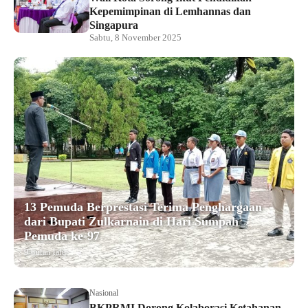
Kepemimpinan di Lemhannas dan
Singapura
Sabtu, 8 November 2025
13 Pemuda Berprestasi Terima Penghargaan
dari Bupati Zulkarnain di Hari Sumpah
Pemuda ke-97
9 bulan lalu
Nasional
BKPRMI Dorong Kolaborasi Ketahanan