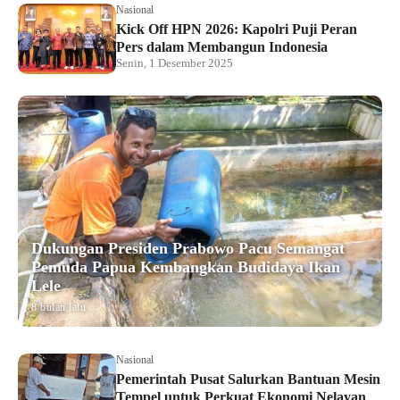
Nasional
Kick Off HPN 2026: Kapolri Puji Peran
Pers dalam Membangun Indonesia
Senin, 1 Desember 2025
Dukungan Presiden Prabowo Pacu Semangat
Pemuda Papua Kembangkan Budidaya Ikan
Lele
8 bulan lalu
Nasional
Pemerintah Pusat Salurkan Bantuan Mesin
Tempel untuk Perkuat Ekonomi Nelayan