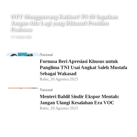
OTT Mengguncang Kabinet! PS 08 Ingatkan
Jangan Ada Lagi yang Khianati Presiden
Prabowo
11 bulan lalu
Nasional
Fornusa Beri Apresiasi Khusus untuk
Panglima TNI Usai Angkat Saleh Mustafa
Sebagai Wakasad
Rabu, 20 Agustus 2025
Nasional
Menteri Bahlil Sindir Ekspor Mentah:
Jangan Ulangi Kesalahan Era VOC
Rabu, 20 Agustus 2025
Nasional
Polemik HighScope Rancamaya, Kuasa
Hukum : Bareskrim Harus Menindak