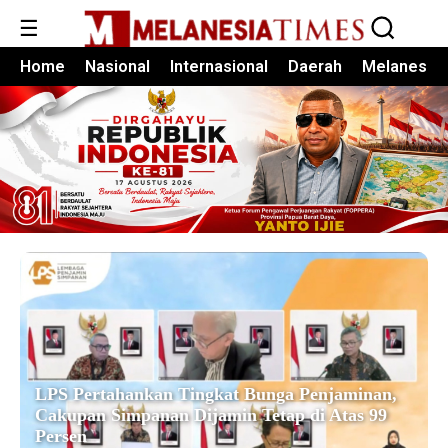
☰
Home
Nasional
Internasional
Daerah
Melanesia
LPS Pertahankan Tingkat Bunga Penjaminan,
Cakupan Simpanan Dijamin Tetap di Atas 99
Persen