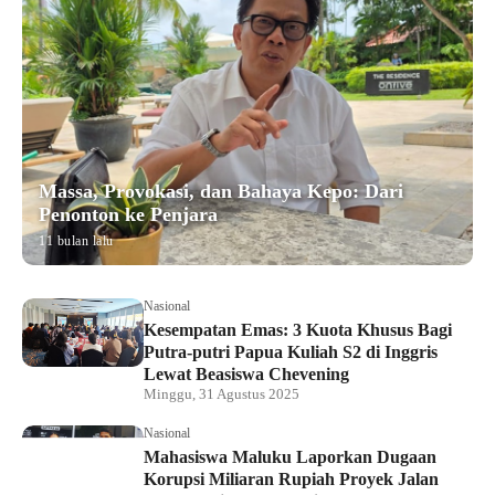
Massa, Provokasi, dan Bahaya Kepo: Dari
Penonton ke Penjara
11 bulan lalu
Nasional
Kesempatan Emas: 3 Kuota Khusus Bagi
Putra-putri Papua Kuliah S2 di Inggris
Lewat Beasiswa Chevening
Minggu, 31 Agustus 2025
Nasional
Mahasiswa Maluku Laporkan Dugaan
Korupsi Miliaran Rupiah Proyek Jalan