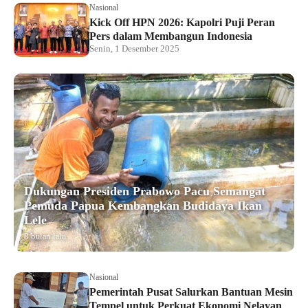
Nasional
Kick Off HPN 2026: Kapolri Puji Peran
Pers dalam Membangun Indonesia
Senin, 1 Desember 2025
Dukungan Presiden Prabowo Pacu Semangat
Pemuda Papua Kembangkan Budidaya Ikan
Lele
8 bulan lalu
Nasional
Pemerintah Pusat Salurkan Bantuan Mesin
Tempel untuk Perkuat Ekonomi Nelayan