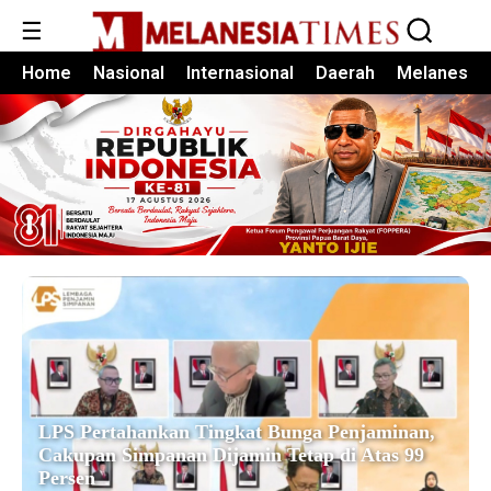
☰
Home
Nasional
Internasional
Daerah
Melanesia
LPS Pertahankan Tingkat Bunga Penjaminan,
Cakupan Simpanan Dijamin Tetap di Atas 99
Persen