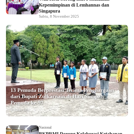
Kepemimpinan di Lemhannas dan
Singapura
Sabtu, 8 November 2025
13 Pemuda Berprestasi Terima Penghargaan
dari Bupati Zulkarnain di Hari Sumpah
Pemuda ke-97
9 bulan lalu
Nasional
BKPRMI Dorong Kolaborasi Ketahanan