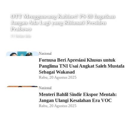
OTT Mengguncang Kabinet! PS 08 Ingatkan
Jangan Ada Lagi yang Khianati Presiden
Prabowo
11 bulan lalu
Nasional
Fornusa Beri Apresiasi Khusus untuk
Panglima TNI Usai Angkat Saleh Mustafa
Sebagai Wakasad
Rabu, 20 Agustus 2025
Nasional
Menteri Bahlil Sindir Ekspor Mentah:
Jangan Ulangi Kesalahan Era VOC
Rabu, 20 Agustus 2025
Nasional
Polemik HighScope Rancamaya, Kuasa
Hukum : Bareskrim Harus Menindak