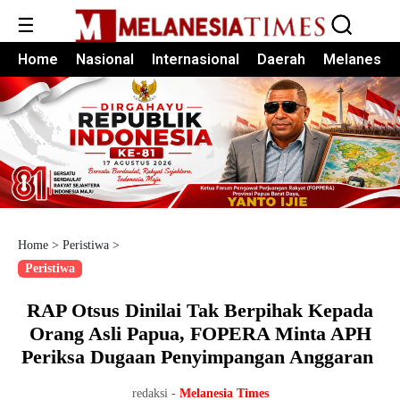
☰
Home
Nasional
Internasional
Daerah
Melanesia
Home
>
Peristiwa
>
Peristiwa
RAP Otsus Dinilai Tak Berpihak Kepada
Orang Asli Papua, FOPERA Minta APH
Periksa Dugaan Penyimpangan Anggaran
redaksi -
Melanesia Times