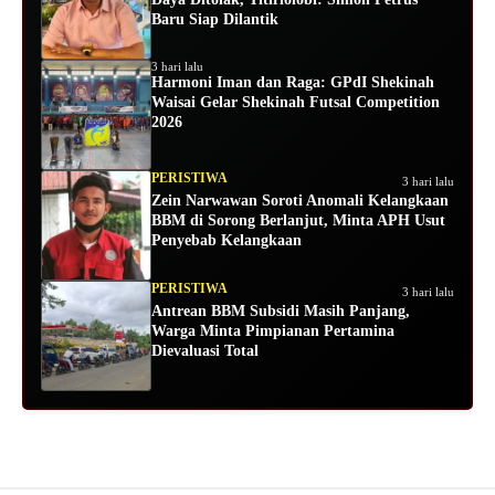
Baru Siap Dilantik
3 hari lalu
Harmoni Iman dan Raga: GPdI Shekinah
Waisai Gelar Shekinah Futsal Competition
2026
PERISTIWA
3 hari lalu
Zein Narwawan Soroti Anomali Kelangkaan
BBM di Sorong Berlanjut, Minta APH Usut
Penyebab Kelangkaan
PERISTIWA
3 hari lalu
Antrean BBM Subsidi Masih Panjang,
Warga Minta Pimpianan Pertamina
Dievaluasi Total