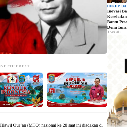
HUKUM DA
Inovasi B
Kesehata
Bantu Pes
Demi Iura
3 hari lalu
DVERTISEMENT
lawil Qur’an (MTQ) nasional ke 28 saat ini diadakan di