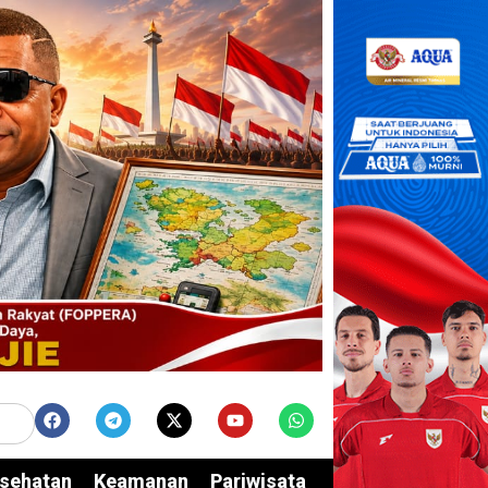
sehatan
Keamanan
Pariwisata
Edukasi
Opini