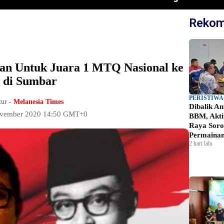
Rekom
an Untuk Juara 1 MTQ Nasional ke
 di Sumbar
PERISTIWA
tur -
Melanesia Times
Dibalik A
ovember 2020 14:50 GMT+0
BBM, Akti
Raya Soro
Permainan
2 hari lalu