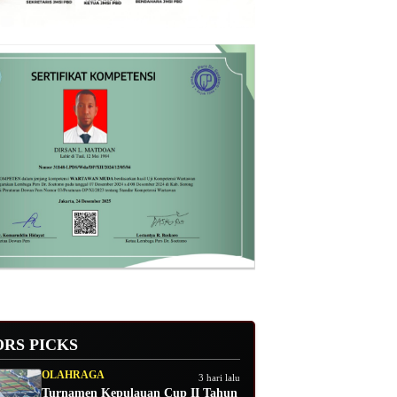
ORS PICKS
OLAHRAGA
3 hari lalu
Turnamen Kepulauan Cup II Tahun