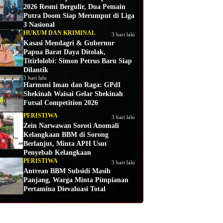
2026 Resmi Bergulir, Dua Pemain
Putra Doom Siap Merumput di Liga
3 Nasional
HUKUM DAN KRIMINAL
3 hari lalu
Kasasi Mendagri & Gubernur
Papua Barat Daya Ditolak,
Titirlolobi: Simon Petrus Baru Siap
Dilantik
3 hari lalu
Harmoni Iman dan Raga: GPdI
Shekinah Waisai Gelar Shekinah
Futsal Competition 2026
PERISTIWA
3 hari lalu
Zein Narwawan Soroti Anomali
Kelangkaan BBM di Sorong
Berlanjut, Minta APH Usut
Penyebab Kelangkaan
PERISTIWA
3 hari lalu
Antrean BBM Subsidi Masih
Panjang, Warga Minta Pimpianan
Pertamina Dievaluasi Total