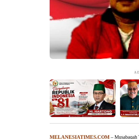
A
MELANESIATIMES.COM
– Musabaqah Ti