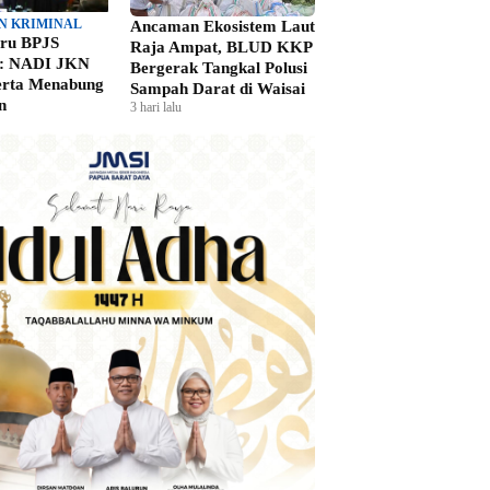
N KRIMINAL
Ancaman Ekosistem Laut
aru BPJS
Raja Ampat, BLUD KKP
n: NADI JKN
Bergerak Tangkal Polusi
erta Menabung
Sampah Darat di Waisai
n
3 hari lalu