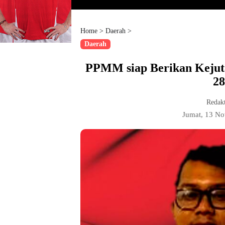
Home
>
Daerah
>
Daerah
PPMM siap Berikan Kejut
28
Redak
Jumat, 13 N