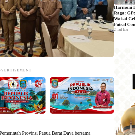
Harmoni 
Raga: GPd
Waisai Ge
Futsal Com
2 hari lalu
DVERTISEMENT
Pemerintah Provinsi Papua Barat Daya bersama