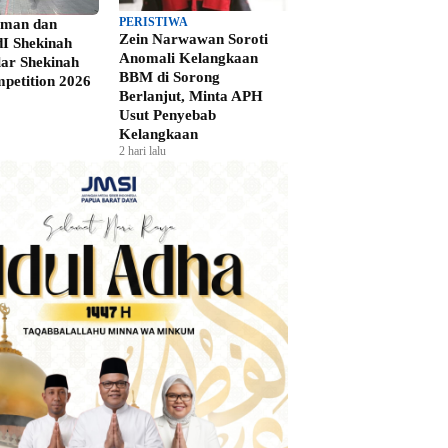
PERISTIWA
Iman dan
Zein Narwawan Soroti
I Shekinah
Anomali Kelangkaan
lar Shekinah
BBM di Sorong
petition 2026
Berlanjut, Minta APH
Usut Penyebab
Kelangkaan
2 hari lalu