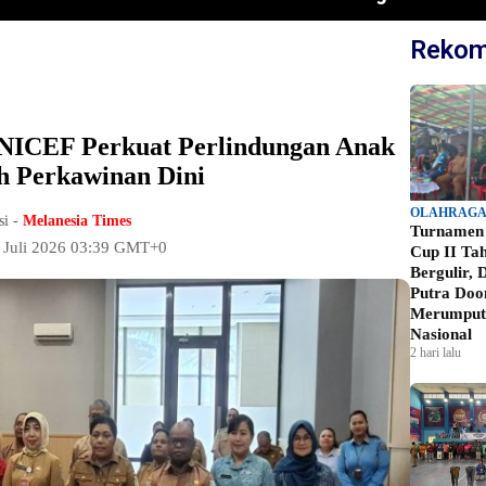
Rekom
ICEF Perkuat Perlindungan Anak
h Perkawinan Dini
OLAHRAG
si -
Melanesia Times
Turnamen
7 Juli 2026 03:39 GMT+0
Cup II Ta
Bergulir,
Putra Doo
Merumput 
Nasional
2 hari lalu