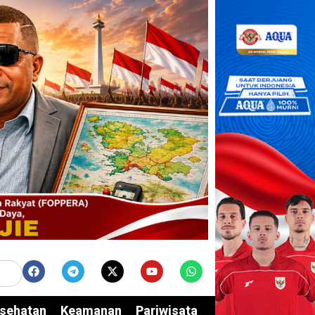
sehatan
Keamanan
Pariwisata
Edukasi
Opini