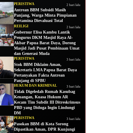
PERISTIWA
2 hari lalu
Antrean BBM Subsidi Masih
Panjang, Warga Minta Pimpianan
Pertamina Dievaluasi Total
REILIGI
2 hari lalu
Gubernur Elisa Kambu Lantik
Pengurus DKM Masjid Raya Al-
Akbar Papua Barat Daya, Dorong
Masjid Jadi Pusat Pembinaan Umat
dan Generasi Muda
PERISTIWA
3 hari lalu
Stok BBM Diklaim Aman,
Sekretaris LMA Papua Barat Daya
Pertanyakan Fakta Antrean
Panjang di SPBU
HUKUM DAN KRIMINAL
3 hari lalu
Tidak Digeledah Rumah Kasubag
Keuangan, Kuasa Hukum AR
Kecam Tim Subdit III Ditreskrimsus
PBD yang Diduga Ingin Lindungi
DM
PERISTIWA
3 hari lalu
Pasokan BBM di Kota Sorong
Dipastikan Aman, DPR Kunjungi