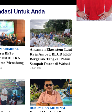
dasi Untuk Anda
N KRIMINAL
Ancaman Ekosistem Laut
aru BPJS
Raja Ampat, BLUD KKP
n: NADI JKN
Bergerak Tangkal Polusi
erta Menabung
Sampah Darat di Waisai
n
2 hari lalu
A
HUKUM DAN KRIMINAL