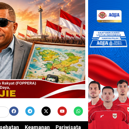
sehatan
Keamanan
Pariwisata
Edukasi
Opini