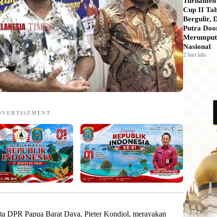
Turnamen
Cup II Ta
Bergulir,
Putra Doo
Merumput 
Nasional
2 hari lalu
DVERTISEMENT
a DPR Papua Barat Daya, Pieter Kondjol, merayakan