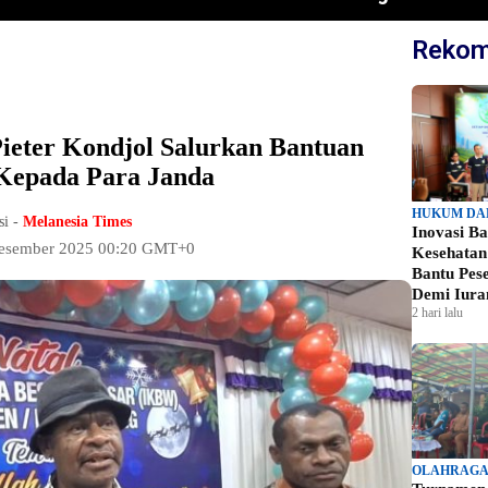
Rekom
eter Kondjol Salurkan Bantuan
Kepada Para Janda
HUKUM DA
si -
Melanesia Times
Inovasi B
esember 2025 00:20 GMT+0
Kesehata
Bantu Pes
Demi Iura
2 hari lalu
OLAHRAG