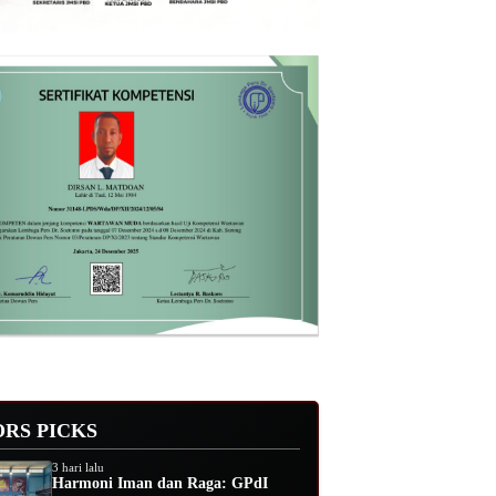
ORS PICKS
3 hari lalu
Harmoni Iman dan Raga: GPdI