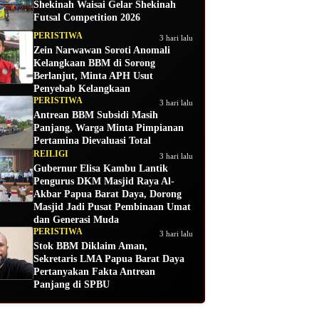
Shekinah Waisai Gelar Shekinah
Futsal Competition 2026
PERISTIWA
3 hari lalu
Zein Narwawan Soroti Anomali
Kelangkaan BBM di Sorong
Berlanjut, Minta APH Usut
Penyebab Kelangkaan
PERISTIWA
3 hari lalu
Antrean BBM Subsidi Masih
Panjang, Warga Minta Pimpianan
Pertamina Dievaluasi Total
REILIGI
3 hari lalu
Gubernur Elisa Kambu Lantik
Pengurus DKM Masjid Raya Al-
Akbar Papua Barat Daya, Dorong
Masjid Jadi Pusat Pembinaan Umat
dan Generasi Muda
PERISTIWA
3 hari lalu
Stok BBM Diklaim Aman,
Sekretaris LMA Papua Barat Daya
Pertanyakan Fakta Antrean
Panjang di SPBU