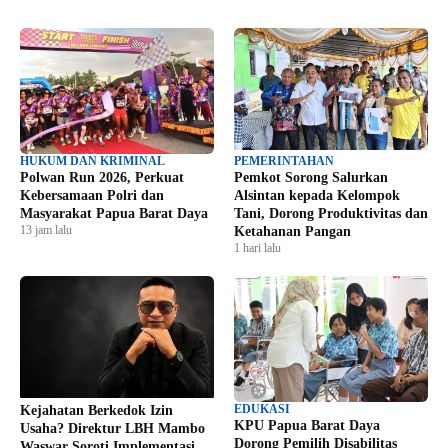
HUKUM DAN KRIMINAL
PEMERINTAHAN
Polwan Run 2026, Perkuat
Pemkot Sorong Salurkan
Kebersamaan Polri dan
Alsintan kepada Kelompok
Masyarakat Papua Barat Daya
Tani, Dorong Produktivitas dan
13 jam lalu
Ketahanan Pangan
1 hari lalu
EDUKASI
Kejahatan Berkedok Izin
KPU Papua Barat Daya
Usaha? Direktur LBH Mambo
Dorong Pemilih Disabilitas
Waswar Soroti Implementasi