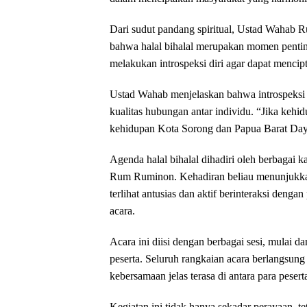
Dari sudut pandang spiritual, Ustad Wahab 
bahwa halal bihalal merupakan momen penting
melakukan introspeksi diri agar dapat mencipt
Ustad Wahab menjelaskan bahwa introspeksi 
kualitas hubungan antar individu. “Jika keh
kehidupan Kota Sorong dan Papua Barat Daya 
Agenda halal bihalal dihadiri oleh berbaga
Rum Ruminon. Kehadiran beliau menunjukkan
terlihat antusias dan aktif berinteraksi deng
acara.
Acara ini diisi dengan berbagai sesi, mulai da
peserta. Seluruh rangkaian acara berlangsu
kebersamaan jelas terasa di antara para pese
Kegiatan ini tidak hanya sekadar perayaan,