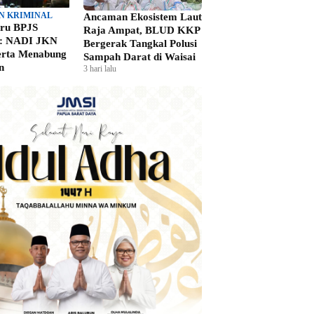
N KRIMINAL
Ancaman Ekosistem Laut
aru BPJS
Raja Ampat, BLUD KKP
n: NADI JKN
Bergerak Tangkal Polusi
erta Menabung
Sampah Darat di Waisai
n
3 hari lalu