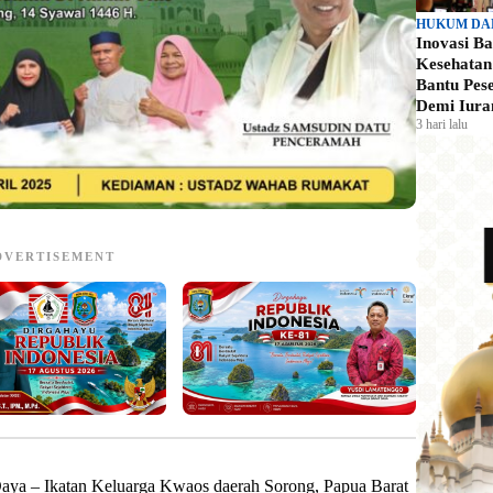
HUKUM DA
Inovasi B
Kesehata
Bantu Pes
Demi Iura
3 hari lalu
DVERTISEMENT
Daya – Ikatan Keluarga Kwaos daerah Sorong, Papua Barat