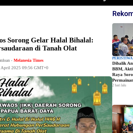
Rekom
s Sorong Gelar Halal Bihalal:
saudaraan di Tanah Olat
PERISTIWA
atdoan -
Melanesia Times
Dibalik A
 April 2025 09:56 GMT+0
BBM, Akti
Raya Soro
Permainan
2 hari lalu