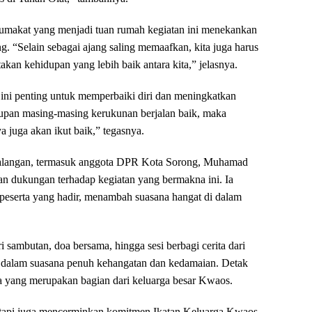
Rumakat yang menjadi tuan rumah kegiatan ini menekankan
. “Selain sebagai ajang saling memaafkan, kita juga harus
akan kehidupan yang lebih baik antara kita,” jelasnya.
ini penting untuk memperbaiki diri dan meningkatkan
idupan masing-masing kerukunan berjalan baik, maka
juga akan ikut baik,” tegasnya.
i kalangan, termasuk anggota DPR Kota Sorong, Muhamad
 dukungan terhadap kegiatan yang bermakna ini. Ia
an peserta yang hadir, menambah suasana hangat di dalam
ri sambutan, doa bersama, hingga sesi berbagi cerita dari
ng dalam suasana penuh kehangatan dan kedamaian. Detak
rta yang merupakan bagian dari keluarga besar Kwaos.
 tetapi juga mencerminkan komitmen Ikatan Keluarga Kwaos