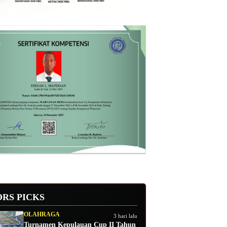
ORS PICKS
OLAHRAGA
3 hari lalu
Turnamen Kepulauan Cup II Tahun