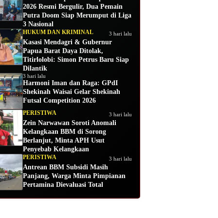
2026 Resmi Bergulir, Dua Pemain
Putra Doom Siap Merumput di Liga
3 Nasional
HUKUM DAN KRIMINAL
3 hari lalu
Kasasi Mendagri & Gubernur
Papua Barat Daya Ditolak,
Titirlolobi: Simon Petrus Baru Siap
Dilantik
3 hari lalu
Harmoni Iman dan Raga: GPdI
Shekinah Waisai Gelar Shekinah
Futsal Competition 2026
PERISTIWA
3 hari lalu
Zein Narwawan Soroti Anomali
Kelangkaan BBM di Sorong
Berlanjut, Minta APH Usut
Penyebab Kelangkaan
PERISTIWA
3 hari lalu
Antrean BBM Subsidi Masih
Panjang, Warga Minta Pimpianan
Pertamina Dievaluasi Total