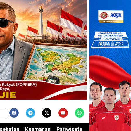
sehatan
Keamanan
Pariwisata
Edukasi
Opini