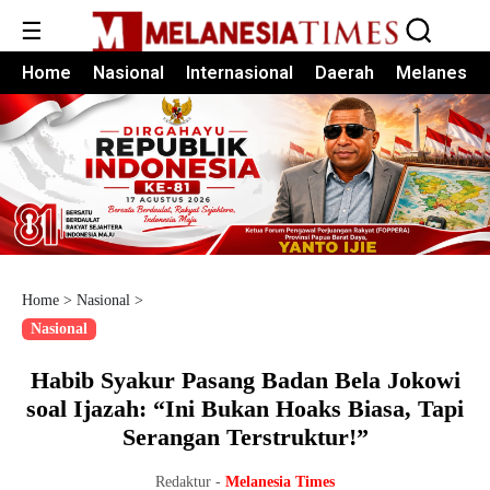
☰
Home
Nasional
Internasional
Daerah
Melanesia
Home
>
Nasional
>
Nasional
Habib Syakur Pasang Badan Bela Jokowi
soal Ijazah: “Ini Bukan Hoaks Biasa, Tapi
Serangan Terstruktur!”
Redaktur -
Melanesia Times