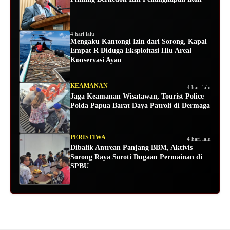
4 hari lalu
Mengaku Kantongi Izin dari Sorong, Kapal
Empat R Diduga Eksploitasi Hiu Areal
Konservasi Ayau
KEAMANAN
4 hari lalu
Jaga Keamanan Wisatawan, Tourist Police
Polda Papua Barat Daya Patroli di Dermaga
PERISTIWA
4 hari lalu
Dibalik Antrean Panjang BBM, Aktivis
Sorong Raya Soroti Dugaan Permainan di
SPBU