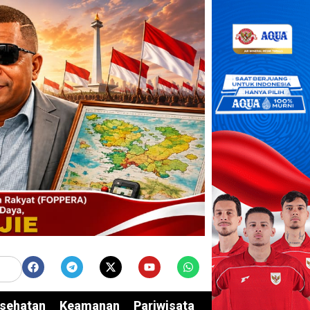
sehatan
Keamanan
Pariwisata
Edukasi
Opini