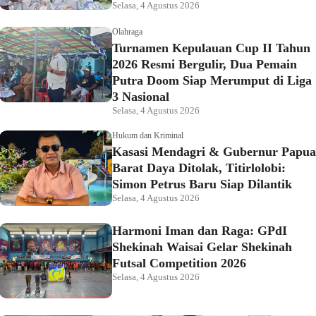
Selasa, 4 Agustus 2026
Olahraga
Turnamen Kepulauan Cup II Tahun
2026 Resmi Bergulir, Dua Pemain
Putra Doom Siap Merumput di Liga
3 Nasional
Selasa, 4 Agustus 2026
Hukum dan Kriminal
Kasasi Mendagri & Gubernur Papua
Barat Daya Ditolak, Titirlolobi:
Simon Petrus Baru Siap Dilantik
Selasa, 4 Agustus 2026
Harmoni Iman dan Raga: GPdI
Shekinah Waisai Gelar Shekinah
Futsal Competition 2026
Selasa, 4 Agustus 2026