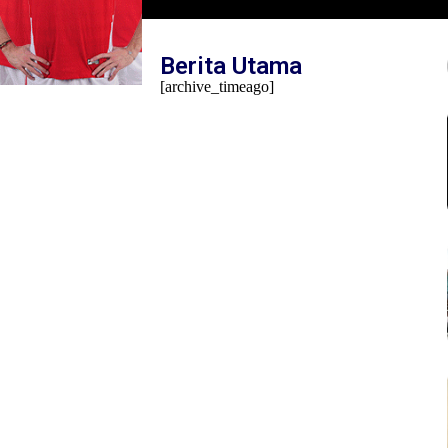
Mambo Waswar Soroti Implementasi UU N
Tahun 2014 di Raja Ampat
Berita Utama
[archive_timeago]