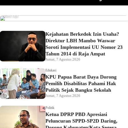
Pemkot Sorong Salurkan Alsintan kepada Kelompok
omor 23
Pahami Hak Politik Sejak Bangku Sekolah
Tani, Dorong Produktivitas dan Ketahanan Pangan
Baru saja
Kejahatan Berkedok Izin Usaha?
Direktur LBH Mambo Waswar
Soroti Implementasi UU Nomor 23
Tahun 2014 di Raja Ampat
Jumat, 7 Agustus 2026
Edukasi
KPU Papua Barat Daya Dorong
Pemilih Disabilitas Pahami Hak
Politik Sejak Bangku Sekolah
Jumat, 7 Agustus 2026
Politik
Ketua DPRP PBD Apresiasi
Peluncuran SPPD-SP2D Daring,
Dorong Kabupaten/Kota Segera