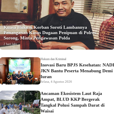
Kuasa Hukum Korban Soroti Lambannya
Penanganan Kasus Dugaan Penipuan di Polres
Sorong, Minta Pengawasan Polda
2 hari lalu
Hukum dan Kriminal
Inovasi Baru BPJS Kesehatan: NAD
JKN Bantu Peserta Menabung Demi
Iuran
Selasa, 4 Agustus 2026
Ancaman Ekosistem Laut Raja
Ampat, BLUD KKP Bergerak
Tangkal Polusi Sampah Darat di
Waisai