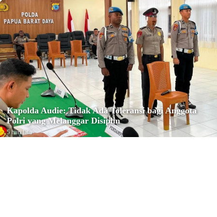
Kapolda Audie: Tidak Ada Toleransi bagi Anggota
Polri yang Melanggar Disiplin
5 hari lalu
Reiligi
Konfercab Ke-IV NU Kota Sorong
Tetapkan Ustadz M. Muhyiddin
sebagai Ketua PCNU Kota Sorong
Minggu, 2 Agustus 2026