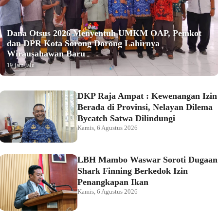
Dana Otsus 2026 Menyentuh UMKM OAP, Pemkot
dan DPR Kota Sorong Dorong Lahirnya
Wirausahawan Baru
19 jam lalu
DKP Raja Ampat : Kewenangan Izin
Berada di Provinsi, Nelayan Dilema
Bycatch Satwa Dilindungi
Kamis, 6 Agustus 2026
LBH Mambo Waswar Soroti Dugaan
Shark Finning Berkedok Izin
Penangkapan Ikan
Kamis, 6 Agustus 2026