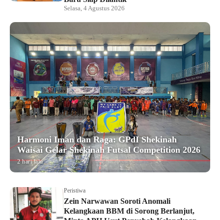
Selasa, 4 Agustus 2026
Harmoni Iman dan Raga: GPdI Shekinah
Waisai Gelar Shekinah Futsal Competition 2026
2 hari lalu
Peristiwa
Zein Narwawan Soroti Anomali
Kelangkaan BBM di Sorong Berlanjut,