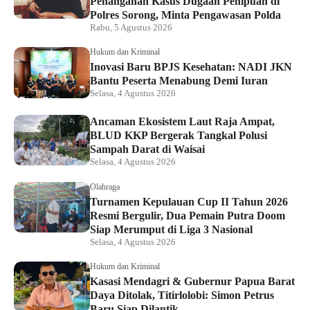
Penanganan Kasus Dugaan Penipuan di
Polres Sorong, Minta Pengawasan Polda
Rabu, 5 Agustus 2026
Hukum dan Kriminal
Inovasi Baru BPJS Kesehatan: NADI JKN
Bantu Peserta Menabung Demi Iuran
Selasa, 4 Agustus 2026
Ancaman Ekosistem Laut Raja Ampat,
BLUD KKP Bergerak Tangkal Polusi
Sampah Darat di Waisai
Selasa, 4 Agustus 2026
Olahraga
Turnamen Kepulauan Cup II Tahun 2026
Resmi Bergulir, Dua Pemain Putra Doom
Siap Merumput di Liga 3 Nasional
Selasa, 4 Agustus 2026
Hukum dan Kriminal
Kasasi Mendagri & Gubernur Papua Barat
Daya Ditolak, Titirlolobi: Simon Petrus
Baru Siap Dilantik