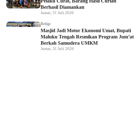
Pelaku Curat, Barang Hasil Curian
Berhasil Diamankan
Jumat, 31 Juli 2026
Reiligi
Masjid Jadi Motor Ekonomi Umat, Bupati
Maluku Tengah Resmikan Program Jum’at
Berkah Samudera UMKM
Jumat, 31 Juli 2026
Hukum dan Kriminal
Rumah Bendahara Sekretariat DPRP PBD
Digeledah, Penyidik Amankan Satu Berkas
Dugaan Korupsi
Jumat, 31 Juli 2026
KPU Raja Ampat Gelar Pendidikan
Pemilih di Saporkren, Dorong Kualitas
Demokrasi Lokal
Jumat, 31 Juli 2026
Hukum dan Kriminal
Polda Papua Barat Daya Geledah Kantor
DPRP Termasuk Ruangan Sekwan dan