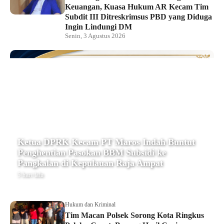
Keuangan, Kuasa Hukum AR Kecam Tim
Subdit III Ditreskrimsus PBD yang Diduga
Ingin Lindungi DM
Senin, 3 Agustus 2026
Ketua DPRK Kecam PT Maros Indah Buntut
Penghentian Pasokan BBM Subsidi ke
Pangkalan di Kepulauan Raja Ampat
5 hari lalu
Hukum dan Kriminal
Tim Macan Polsek Sorong Kota Ringkus