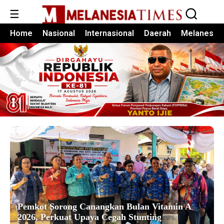
☰
Home
Nasional
Internasional
Daerah
Melanesia
Pemkot Sorong Canangkan Bulan Vitamin A
2026, Perkuat Upaya Cegah Stunting