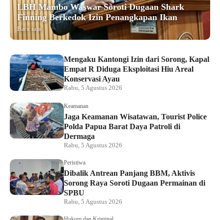
LBH Mambo Waswar Soroti Dugaan Shark
Finning Berkedok Izin Penangkapan Ikan
Baru saja
Mengaku Kantongi Izin dari Sorong, Kapal
Empat R Diduga Eksploitasi Hiu Areal
Konservasi Ayau
Rabu, 5 Agustus 2026
Keamanan
Jaga Keamanan Wisatawan, Tourist Police
Polda Papua Barat Daya Patroli di
Dermaga
Rabu, 5 Agustus 2026
Peristiwa
Dibalik Antrean Panjang BBM, Aktivis
Sorong Raya Soroti Dugaan Permainan di
SPBU
Rabu, 5 Agustus 2026
Hukum dan Kriminal