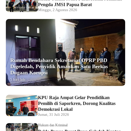
Pengda JMSI Papua Barat
Minggu, 2 Agustus 2026
Rumah Bendahara Sekretariat DPRP PBD
Digeledah, Penyidik Amankan Satu Berkas
Dugaan Korupsi
5 hari lalu
KPU Raja Ampat Gelar Pendidikan
Pemilih di Saporkren, Dorong Kualitas
Demokrasi Lokal
Jumat, 31 Juli 2026
Hukum dan Kriminal