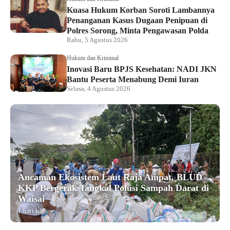
Kuasa Hukum Korban Soroti Lambannya
Penanganan Kasus Dugaan Penipuan di
Polres Sorong, Minta Pengawasan Polda
Rabu, 5 Agustus 2026
Hukum dan Kriminal
Inovasi Baru BPJS Kesehatan: NADI JKN
Bantu Peserta Menabung Demi Iuran
Selasa, 4 Agustus 2026
Ancaman Ekosistem Laut Raja Ampat, BLUD
KKP Bergerak Tangkal Polusi Sampah Darat di
Waisai
1 hari lalu