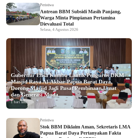
Peristiwa
Antrean BBM Subsidi Masih Panjang,
Warga Minta Pimpianan Pertamina
Dievaluasi Total
Selasa, 4 Agustus 2026
Gubernur Elisa Kambu Lantik Pengurus DKM
Masjid Raya Al-Akbar Papua Barat Daya,
Dorong Masjid Jadi Pusat Pembinaan Umat
dan Generasi Muda
1 hari lalu
Peristiwa
Stok BBM Diklaim Aman, Sekretaris LMA
Papua Barat Daya Pertanyakan Fakta