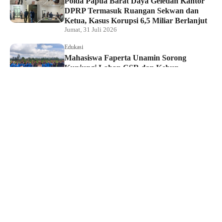
Polda Papua Barat Daya Geledah Kantor
DPRP Termasuk Ruangan Sekwan dan
Ketua, Kasus Korupsi 6,5 Miliar Berlanjut
Jumat, 31 Juli 2026
Edukasi
Mahasiswa Faperta Unamin Sorong
Kunjungi Lahan CSR dan Kebun
Percontohan Yonif TP 806
Kamis, 30 Juli 2026
Hukum dan Kriminal
Penyidik Tipidkor Polda PBD Geledah
Kantor DPRP Papua Barat Daya
Kamis, 30 Juli 2026
Edukasi
JMSI Papua Barat Daya: Kerja Jurnalistik
Dilindungi, Dugaan Pemerasan Oknum
Harus Diproses Hukum
Kamis, 30 Juli 2026