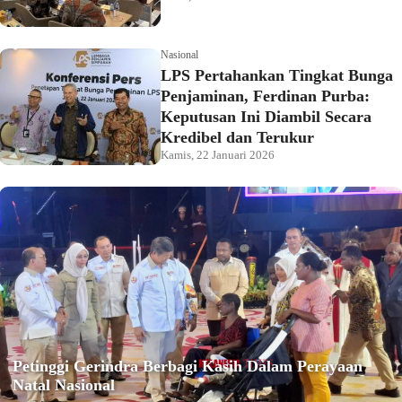
Nasional
LPS Pertahankan Tingkat Bunga
Penjaminan, Ferdinan Purba:
Keputusan Ini Diambil Secara
Kredibel dan Terukur
Kamis, 22 Januari 2026
Petinggi Gerindra Berbagi Kasih Dalam Perayaan
Natal Nasional