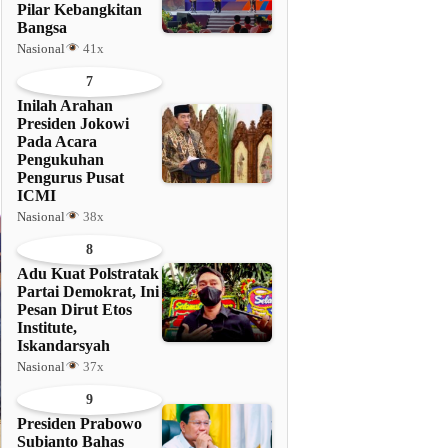
Pilar Kebangkitan
Bangsa
Nasional
41x
7
Inilah Arahan
Presiden Jokowi
Pada Acara
Pengukuhan
Pengurus Pusat
ICMI
Nasional
38x
8
Adu Kuat Polstratak
Partai Demokrat, Ini
Pesan Dirut Etos
Institute,
Iskandarsyah
Nasional
37x
9
Presiden Prabowo
Subianto Bahas