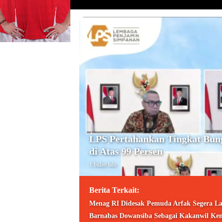
LPS Pertahankan Tingkat Bun
di Atas 99 Persen
1 bulan lalu
Berita Terkait:
Menag RI Didesak Pemuda Arfak Segera La
Barnabas Dowansiba Sebagai Kakanwil Ke