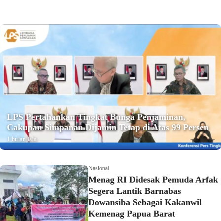
LPS Pertahankan Tingkat Bunga Penjaminan,
Cakupan Simpanan Dijamin Tetap di Atas 99 Persen
1 bulan lalu
Nasional
Menag RI Didesak Pemuda Arfak
Segera Lantik Barnabas
Dowansiba Sebagai Kakanwil
Kemenag Papua Barat