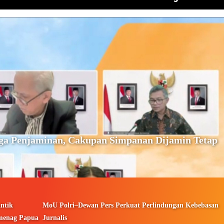
ga Penjaminan, Cakupan Simpanan Dijamin Tetap
ntik
MoU Polri–Dewan Pers Perkuat Perlindungan Kebebasan
menag Papua
Jurnalis