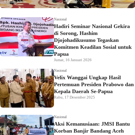
6 bulan lalu
Nasional
Hadiri Seminar Nasional Gekira
di Sorong, Hashim
Djojohadikusumo Tegaskan
Komitmen Keadilan Sosial untuk
Papua
Jumat, 16 Januari 2026
Nasional
Velix Wanggai Ungkap Hasil
Pertemuan Presiden Prabowo dan
Kepala Daerah Se-Papua
Rabu, 17 Desember 2025
Nasional
Aksi Kemanusiaan: JMSI Bantu
Korban Banjir Bandang Aceh