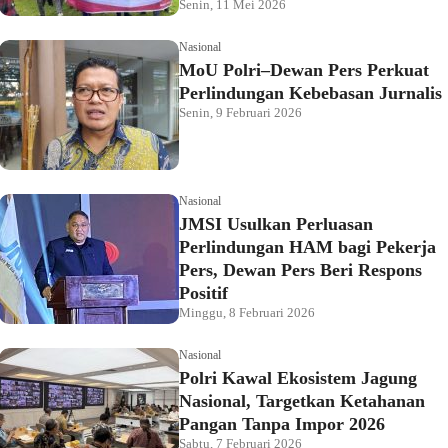
Senin, 11 Mei 2026
Nasional
MoU Polri–Dewan Pers Perkuat
Perlindungan Kebebasan Jurnalis
Senin, 9 Februari 2026
Nasional
JMSI Usulkan Perluasan
Perlindungan HAM bagi Pekerja
Pers, Dewan Pers Beri Respons
Positif
Minggu, 8 Februari 2026
Nasional
Polri Kawal Ekosistem Jagung
Nasional, Targetkan Ketahanan
Pangan Tanpa Impor 2026
Sabtu, 7 Februari 2026