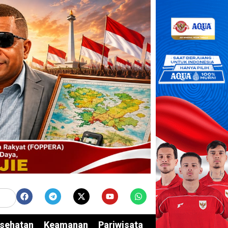
sehatan
Keamanan
Pariwisata
Edukasi
Opini