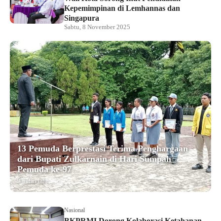
Kepemimpinan di Lemhannas dan
Singapura
Sabtu, 8 November 2025
13 Pemuda Berprestasi Terima Penghargaan
dari Bupati Zulkarnain di Hari Sumpah
Pemuda ke-97
9 bulan lalu
Nasional
BKPRMI Dorong Kolaborasi Ketahanan