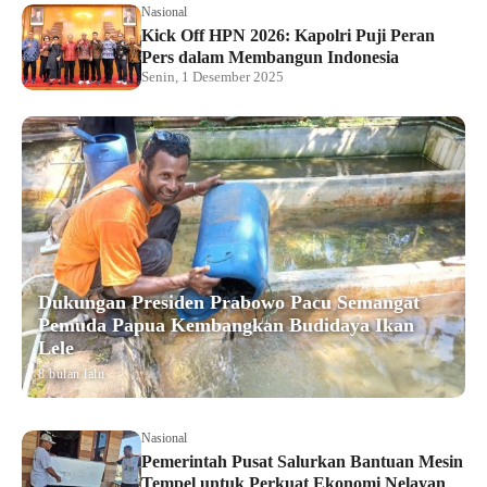
Nasional
Kick Off HPN 2026: Kapolri Puji Peran
Pers dalam Membangun Indonesia
Senin, 1 Desember 2025
Dukungan Presiden Prabowo Pacu Semangat
Pemuda Papua Kembangkan Budidaya Ikan
Lele
8 bulan lalu
Nasional
Pemerintah Pusat Salurkan Bantuan Mesin
Tempel untuk Perkuat Ekonomi Nelayan