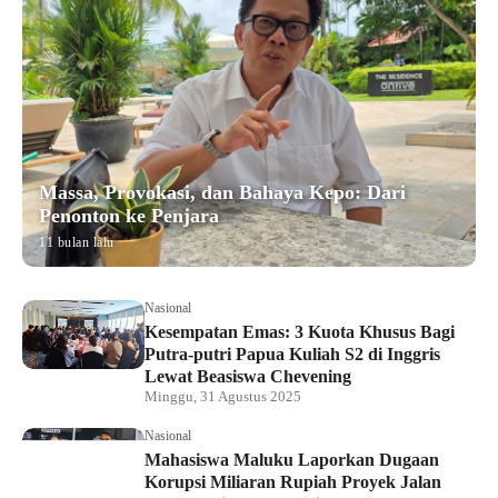
Massa, Provokasi, dan Bahaya Kepo: Dari
Penonton ke Penjara
11 bulan lalu
Nasional
Kesempatan Emas: 3 Kuota Khusus Bagi
Putra-putri Papua Kuliah S2 di Inggris
Lewat Beasiswa Chevening
Minggu, 31 Agustus 2025
Nasional
Mahasiswa Maluku Laporkan Dugaan
Korupsi Miliaran Rupiah Proyek Jalan