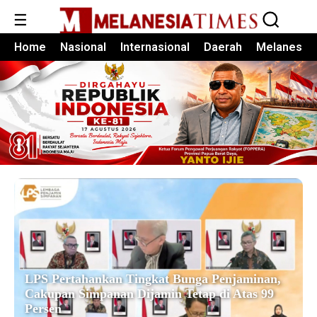
☰
Home
Nasional
Internasional
Daerah
Melanesia
LPS Pertahankan Tingkat Bunga Penjaminan,
Cakupan Simpanan Dijamin Tetap di Atas 99
Persen