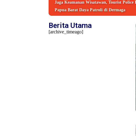
Jaga Keamanan Wisatawan, Tourist Police 
Papua Barat Daya Patroli di Dermaga
Berita Utama
[archive_timeago]