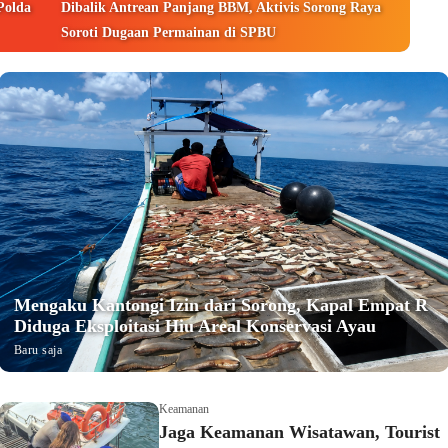
Polda
Dibalik Antrean Panjang BBM, Aktivis Sorong Raya
Soroti Dugaan Permainan di SPBU
Mengaku Kantongi Izin dari Sorong, Kapal Empat R
Diduga Eksploitasi Hiu Areal Konservasi Ayau
Baru saja
Keamanan
Jaga Keamanan Wisatawan, Tourist