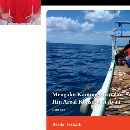
Mengaku Kantongi Izin dari S
Hiu Areal Konservasi Ayau
Baru saja
Berita Terkait: