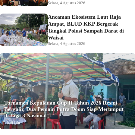
Selasa, 4 Agustus 2026
Ancaman Ekosistem Laut Raja
Ampat, BLUD KKP Bergerak
Tangkal Polusi Sampah Darat di
Waisai
Selasa, 4 Agustus 2026
Turnamen Kepulauan Cup II Tahun 2026 Resmi
Bergulir, Dua Pemain Putra Doom Siap Merumput
di Liga 3 Nasional
1 hari lalu