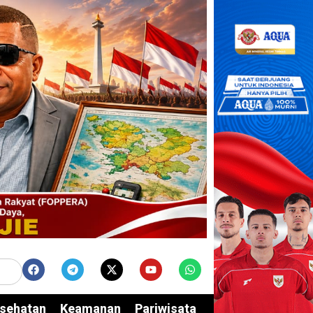
sehatan
Keamanan
Pariwisata
Edukasi
Opini