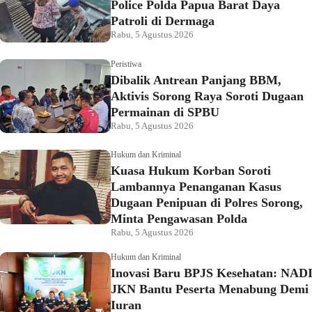
Police Polda Papua Barat Daya
Patroli di Dermaga
Rabu, 5 Agustus 2026
Peristiwa
Dibalik Antrean Panjang BBM,
Aktivis Sorong Raya Soroti Dugaan
Permainan di SPBU
Rabu, 5 Agustus 2026
Hukum dan Kriminal
Kuasa Hukum Korban Soroti
Lambannya Penanganan Kasus
Dugaan Penipuan di Polres Sorong,
Minta Pengawasan Polda
Rabu, 5 Agustus 2026
Hukum dan Kriminal
Inovasi Baru BPJS Kesehatan: NAD
JKN Bantu Peserta Menabung Demi
Iuran