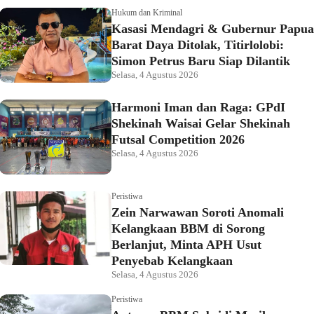
Hukum dan Kriminal
Kasasi Mendagri & Gubernur Papua
Barat Daya Ditolak, Titirlolobi:
Simon Petrus Baru Siap Dilantik
Selasa, 4 Agustus 2026
Harmoni Iman dan Raga: GPdI
Shekinah Waisai Gelar Shekinah
Futsal Competition 2026
Selasa, 4 Agustus 2026
Peristiwa
Zein Narwawan Soroti Anomali
Kelangkaan BBM di Sorong
Berlanjut, Minta APH Usut
Penyebab Kelangkaan
Selasa, 4 Agustus 2026
Peristiwa