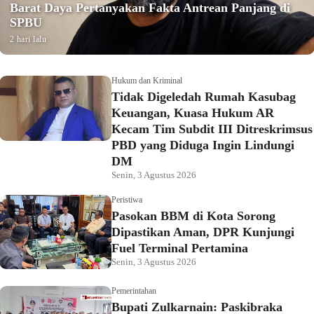
Barat Daya Pertanyakan Fakta Antrean Panjang di
SPBU
2 hari lalu
Hukum dan Kriminal
Tidak Digeledah Rumah Kasubag
Keuangan, Kuasa Hukum AR
Kecam Tim Subdit III Ditreskrimsus
PBD yang Diduga Ingin Lindungi
DM
Senin, 3 Agustus 2026
Peristiwa
Pasokan BBM di Kota Sorong
Dipastikan Aman, DPR Kunjungi
Fuel Terminal Pertamina
Senin, 3 Agustus 2026
Pemerintahan
Bupati Zulkarnain: Paskibraka