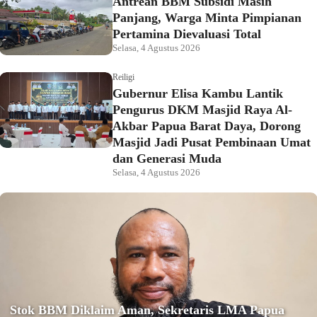
Antrean BBM Subsidi Masih
Panjang, Warga Minta Pimpianan
Pertamina Dievaluasi Total
Selasa, 4 Agustus 2026
Reiligi
Gubernur Elisa Kambu Lantik
Pengurus DKM Masjid Raya Al-
Akbar Papua Barat Daya, Dorong
Masjid Jadi Pusat Pembinaan Umat
dan Generasi Muda
Selasa, 4 Agustus 2026
Stok BBM Diklaim Aman, Sekretaris LMA Papua