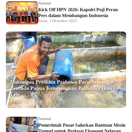
Nasional
Kick Off HPN 2026: Kapolri Puji Peran
Pers dalam Membangun Indonesia
Senin, 1 Desember 2025
Dukungan Presiden Prabowo Pacu Semangat
Pemuda Papua Kembangkan Budidaya Ikan
Lele
8 bulan lalu
Nasional
Pemerintah Pusat Salurkan Bantuan Mesin
Tempel untuk Perkuat Ekonomi Nelayan