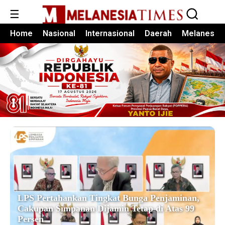
☰
Home
Nasional
Internasional
Daerah
Melanesia
LPS Pertahankan Tingkat Bunga Penjaminan,
Cakupan Simpanan Dijamin Tetap di Atas 99
Persen