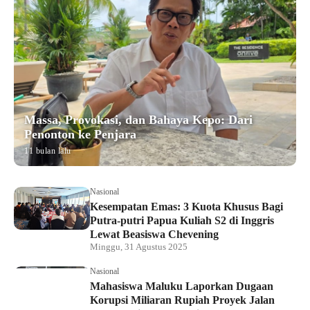
Massa, Provokasi, dan Bahaya Kepo: Dari
Penonton ke Penjara
11 bulan lalu
Nasional
Kesempatan Emas: 3 Kuota Khusus Bagi
Putra-putri Papua Kuliah S2 di Inggris
Lewat Beasiswa Chevening
Minggu, 31 Agustus 2025
Nasional
Mahasiswa Maluku Laporkan Dugaan
Korupsi Miliaran Rupiah Proyek Jalan