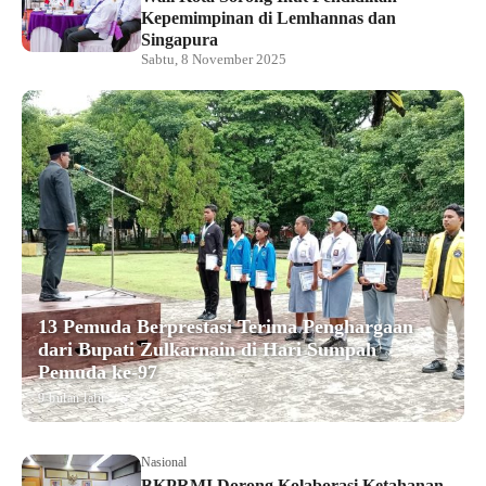
Kepemimpinan di Lemhannas dan
Singapura
Sabtu, 8 November 2025
13 Pemuda Berprestasi Terima Penghargaan
dari Bupati Zulkarnain di Hari Sumpah
Pemuda ke-97
9 bulan lalu
Nasional
BKPRMI Dorong Kolaborasi Ketahanan