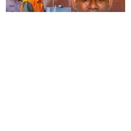
OTT Mengguncang Kabinet! PS 08 Ingatkan
Jangan Ada Lagi yang Khianati Presiden
Prabowo
11 bulan lalu
Nasional
Fornusa Beri Apresiasi Khusus untuk
Panglima TNI Usai Angkat Saleh Mustafa
Sebagai Wakasad
Rabu, 20 Agustus 2025
Nasional
Menteri Bahlil Sindir Ekspor Mentah:
Jangan Ulangi Kesalahan Era VOC
Rabu, 20 Agustus 2025
Nasional
Polemik HighScope Rancamaya, Kuasa
Hukum : Bareskrim Harus Menindak