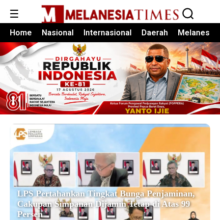
☰
Home
Nasional
Internasional
Daerah
Melanesia
LPS Pertahankan Tingkat Bunga Penjaminan,
Cakupan Simpanan Dijamin Tetap di Atas 99
Persen