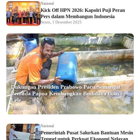
Nasional
Kick Off HPN 2026: Kapolri Puji Peran
Pers dalam Membangun Indonesia
Senin, 1 Desember 2025
Dukungan Presiden Prabowo Pacu Semangat
Pemuda Papua Kembangkan Budidaya Ikan
Lele
8 bulan lalu
Nasional
Pemerintah Pusat Salurkan Bantuan Mesin
Tempel untuk Perkuat Ekonomi Nelayan