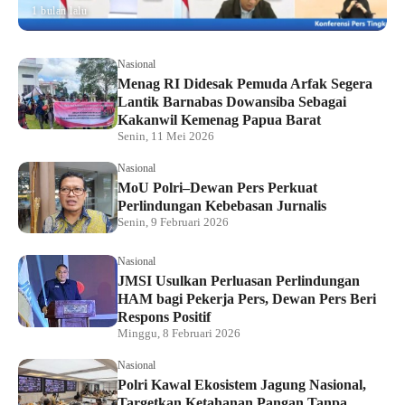
1 bulan lalu
Nasional
Menag RI Didesak Pemuda Arfak Segera
Lantik Barnabas Dowansiba Sebagai
Kakanwil Kemenag Papua Barat
Senin, 11 Mei 2026
Nasional
MoU Polri–Dewan Pers Perkuat
Perlindungan Kebebasan Jurnalis
Senin, 9 Februari 2026
Nasional
JMSI Usulkan Perluasan Perlindungan
HAM bagi Pekerja Pers, Dewan Pers Beri
Respons Positif
Minggu, 8 Februari 2026
Nasional
Polri Kawal Ekosistem Jagung Nasional,
Targetkan Ketahanan Pangan Tanpa