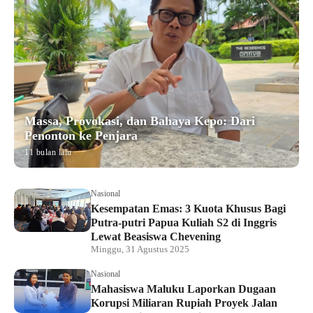
Massa, Provokasi, dan Bahaya Kepo: Dari
Penonton ke Penjara
11 bulan lalu
Nasional
Kesempatan Emas: 3 Kuota Khusus Bagi
Putra-putri Papua Kuliah S2 di Inggris
Lewat Beasiswa Chevening
Minggu, 31 Agustus 2025
Nasional
Mahasiswa Maluku Laporkan Dugaan
Korupsi Miliaran Rupiah Proyek Jalan