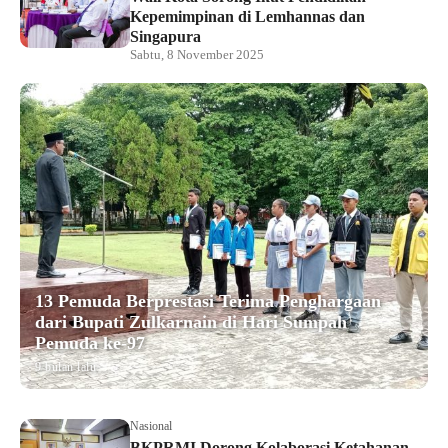
Kepemimpinan di Lemhannas dan
Singapura
Sabtu, 8 November 2025
13 Pemuda Berprestasi Terima Penghargaan
dari Bupati Zulkarnain di Hari Sumpah
Pemuda ke-97
9 bulan lalu
Nasional
BKPRMI Dorong Kolaborasi Ketahanan