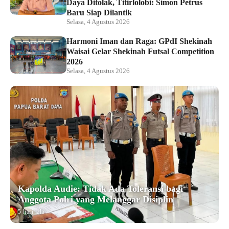
Daya Ditolak, Titirlolobi: Simon Petrus
Baru Siap Dilantik
Selasa, 4 Agustus 2026
Harmoni Iman dan Raga: GPdI Shekinah
Waisai Gelar Shekinah Futsal Competition
2026
Selasa, 4 Agustus 2026
Kapolda Audie: Tidak Ada Toleransi bagi
Anggota Polri yang Melanggar Disiplin
5 hari lalu