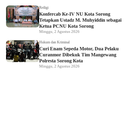
Reiligi
Konfercab Ke-IV NU Kota Sorong
Tetapkan Ustadz M. Muhyiddin sebagai
Ketua PCNU Kota Sorong
Minggu, 2 Agustus 2026
Hukum dan Kriminal
Curi Enam Sepeda Motor, Dua Pelaku
Curanmor Dibekuk Tim Mangewang
Polresta Sorong Kota
Minggu, 2 Agustus 2026
Hukum dan Kriminal
Kapolda Papua Barat Daya Hadiri
Pelantikan Pengurus PSMTI, Perkuat
Sinergi dan Toleransi
Sabtu, 1 Agustus 2026
Direktur LBH Mambo Waswar Minta BPH
Migas Evaluasi Kebijakan Penyaluran
BBM di Raja Ampat
Sabtu, 1 Agustus 2026