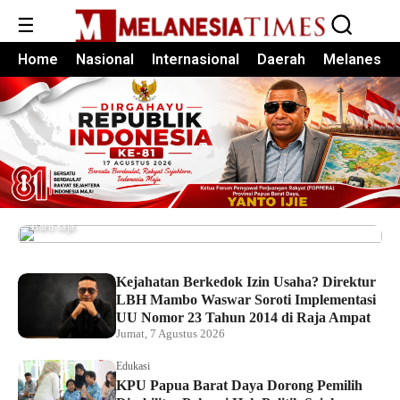
☰
Home
Nasional
Internasional
Daerah
Melanesia
Pemkot Sorong Salurkan Alsintan kepada
Kelompok Tani, Dorong Produktivitas dan
Ketahanan Pangan
Baru saja
Kejahatan Berkedok Izin Usaha? Direktur
LBH Mambo Waswar Soroti Implementasi
UU Nomor 23 Tahun 2014 di Raja Ampat
Jumat, 7 Agustus 2026
Edukasi
KPU Papua Barat Daya Dorong Pemilih