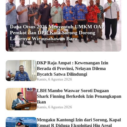
Dana Otsus 2026 Menyentuh UMKM OAP,
Pemkot dan DPR Kota Sorong Dorong
Lahirnya Wirausahawan Baru
21 jam lalu
DKP Raja Ampat : Kewenangan Izin
Berada di Provinsi, Nelayan Dilema
Bycatch Satwa Dilindungi
Kamis, 6 Agustus 2026
LBH Mambo Waswar Soroti Dugaan
Shark Finning Berkedok Izin Penangkapan
Ikan
Kamis, 6 Agustus 2026
Mengaku Kantongi Izin dari Sorong, Kapal
Empat R Diduga Eksploitasi Hiu Areal