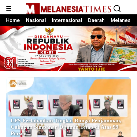
☰
Home
Nasional
Internasional
Daerah
Melanesia
LPS Pertahankan Tingkat Bunga Penjaminan,
Cakupan Simpanan Dijamin Tetap di Atas 99
Persen