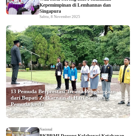
Kepemimpinan di Lemhannas dan
Singapura
Sabtu, 8 November 2025
13 Pemuda Berprestasi Terima Penghargaan
dari Bupati Zulkarnain di Hari Sumpah
Pemuda ke-97
9 bulan lalu
Nasional
BKPRMI Dorong Kolaborasi Ketahanan