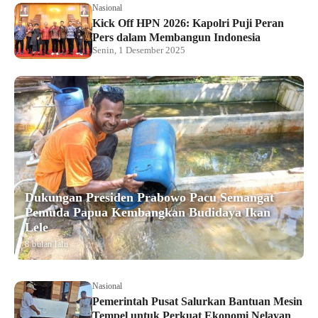
Nasional
Kick Off HPN 2026: Kapolri Puji Peran
Pers dalam Membangun Indonesia
Senin, 1 Desember 2025
Dukungan Presiden Prabowo Pacu Semangat
Pemuda Papua Kembangkan Budidaya Ikan
Lele
8 bulan lalu
Nasional
Pemerintah Pusat Salurkan Bantuan Mesin
Tempel untuk Perkuat Ekonomi Nelayan