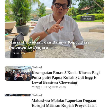
Massa, Provokasi, dan Bahaya Kepo: Dari
Penonton ke Penjara
11 bulan lalu
Nasional
Kesempatan Emas: 3 Kuota Khusus Bagi
Putra-putri Papua Kuliah S2 di Inggris
Lewat Beasiswa Chevening
Minggu, 31 Agustus 2025
Nasional
Mahasiswa Maluku Laporkan Dugaan
Korupsi Miliaran Rupiah Proyek Jalan