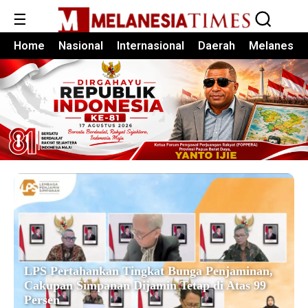
☰
Home
Nasional
Internasional
Daerah
Melanesia
LPS Pertahankan Tingkat Bunga Penjaminan,
Cakupan Simpanan Dijamin Tetap di Atas 99
Persen