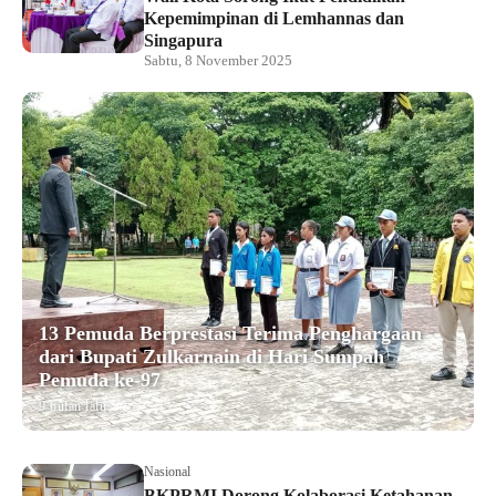
Kepemimpinan di Lemhannas dan
Singapura
Sabtu, 8 November 2025
13 Pemuda Berprestasi Terima Penghargaan
dari Bupati Zulkarnain di Hari Sumpah
Pemuda ke-97
9 bulan lalu
Nasional
BKPRMI Dorong Kolaborasi Ketahanan