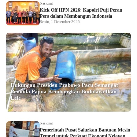
Nasional
Kick Off HPN 2026: Kapolri Puji Peran
Pers dalam Membangun Indonesia
Senin, 1 Desember 2025
Dukungan Presiden Prabowo Pacu Semangat
Pemuda Papua Kembangkan Budidaya Ikan
Lele
8 bulan lalu
Nasional
Pemerintah Pusat Salurkan Bantuan Mesin
Tempel untuk Perkuat Ekonomi Nelayan