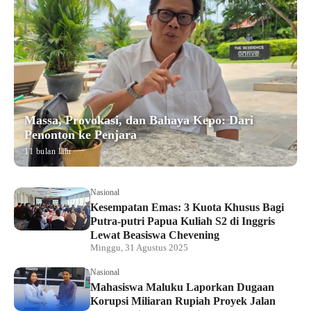
Massa, Provokasi, dan Bahaya Kepo: Dari
Penonton ke Penjara
11 bulan lalu
Nasional
Kesempatan Emas: 3 Kuota Khusus Bagi
Putra-putri Papua Kuliah S2 di Inggris
Lewat Beasiswa Chevening
Minggu, 31 Agustus 2025
Nasional
Mahasiswa Maluku Laporkan Dugaan
Korupsi Miliaran Rupiah Proyek Jalan