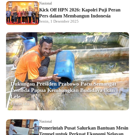
Nasional
Kick Off HPN 2026: Kapolri Puji Peran
Pers dalam Membangun Indonesia
Senin, 1 Desember 2025
Dukungan Presiden Prabowo Pacu Semangat
Pemuda Papua Kembangkan Budidaya Ikan
Lele
8 bulan lalu
Nasional
Pemerintah Pusat Salurkan Bantuan Mesin
Tempel untuk Perkuat Ekonomi Nelayan