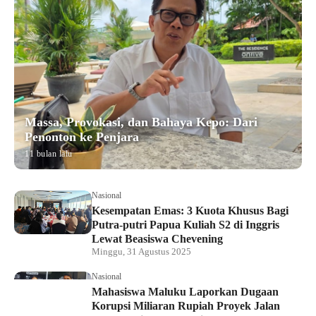
Massa, Provokasi, dan Bahaya Kepo: Dari
Penonton ke Penjara
11 bulan lalu
Nasional
Kesempatan Emas: 3 Kuota Khusus Bagi
Putra-putri Papua Kuliah S2 di Inggris
Lewat Beasiswa Chevening
Minggu, 31 Agustus 2025
Nasional
Mahasiswa Maluku Laporkan Dugaan
Korupsi Miliaran Rupiah Proyek Jalan