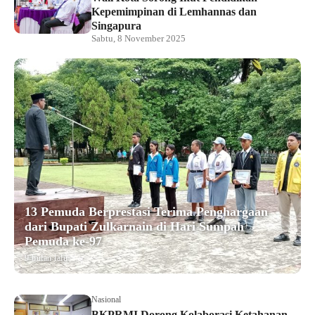
Kepemimpinan di Lemhannas dan
Singapura
Sabtu, 8 November 2025
13 Pemuda Berprestasi Terima Penghargaan
dari Bupati Zulkarnain di Hari Sumpah
Pemuda ke-97
9 bulan lalu
Nasional
BKPRMI Dorong Kolaborasi Ketahanan