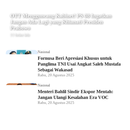
OTT Mengguncang Kabinet! PS 08 Ingatkan
Jangan Ada Lagi yang Khianati Presiden
Prabowo
11 bulan lalu
Nasional
Fornusa Beri Apresiasi Khusus untuk
Panglima TNI Usai Angkat Saleh Mustafa
Sebagai Wakasad
Rabu, 20 Agustus 2025
Nasional
Menteri Bahlil Sindir Ekspor Mentah:
Jangan Ulangi Kesalahan Era VOC
Rabu, 20 Agustus 2025
Nasional
Polemik HighScope Rancamaya, Kuasa
Hukum : Bareskrim Harus Menindak