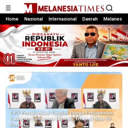
☰
Home
Nasional
Internasional
Daerah
Melanesia
LPS Pertahankan Tingkat Bunga Penjaminan,
Cakupan Simpanan Dijamin Tetap di Atas 99
Persen