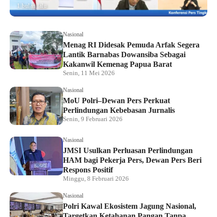
1 bulan lalu
Nasional
Menag RI Didesak Pemuda Arfak Segera
Lantik Barnabas Dowansiba Sebagai
Kakanwil Kemenag Papua Barat
Senin, 11 Mei 2026
Nasional
MoU Polri–Dewan Pers Perkuat
Perlindungan Kebebasan Jurnalis
Senin, 9 Februari 2026
Nasional
JMSI Usulkan Perluasan Perlindungan
HAM bagi Pekerja Pers, Dewan Pers Beri
Respons Positif
Minggu, 8 Februari 2026
Nasional
Polri Kawal Ekosistem Jagung Nasional,
Targetkan Ketahanan Pangan Tanpa