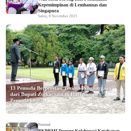
Kepemimpinan di Lemhannas dan
Singapura
Sabtu, 8 November 2025
13 Pemuda Berprestasi Terima Penghargaan
dari Bupati Zulkarnain di Hari Sumpah
Pemuda ke-97
9 bulan lalu
Nasional
BKPRMI Dorong Kolaborasi Ketahanan