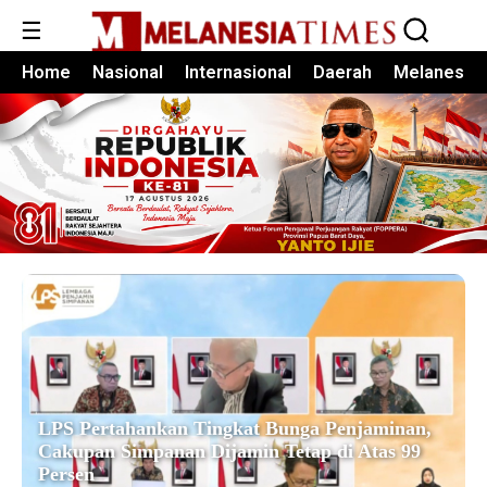
☰
Home
Nasional
Internasional
Daerah
Melanesia
LPS Pertahankan Tingkat Bunga Penjaminan,
Cakupan Simpanan Dijamin Tetap di Atas 99
Persen