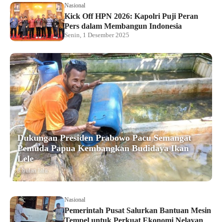
Nasional
Kick Off HPN 2026: Kapolri Puji Peran
Pers dalam Membangun Indonesia
Senin, 1 Desember 2025
Dukungan Presiden Prabowo Pacu Semangat
Pemuda Papua Kembangkan Budidaya Ikan
Lele
8 bulan lalu
Nasional
Pemerintah Pusat Salurkan Bantuan Mesin
Tempel untuk Perkuat Ekonomi Nelayan